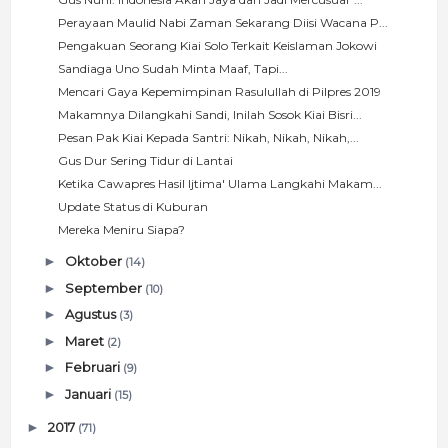
Perayaan Maulid Nabi Zaman Sekarang Diisi Wacana P...
Pengakuan Seorang Kiai Solo Terkait Keislaman Jokowi
Sandiaga Uno Sudah Minta Maaf, Tapi...
Mencari Gaya Kepemimpinan Rasulullah di Pilpres 2019
Makamnya Dilangkahi Sandi, Inilah Sosok Kiai Bisri...
Pesan Pak Kiai Kepada Santri: Nikah, Nikah, Nikah,...
Gus Dur Sering Tidur di Lantai
Ketika Cawapres Hasil Ijtima' Ulama Langkahi Makam...
Update Status di Kuburan
Mereka Meniru Siapa?
►
Oktober
(14)
►
September
(10)
►
Agustus
(3)
►
Maret
(2)
►
Februari
(9)
►
Januari
(15)
►
2017
(71)