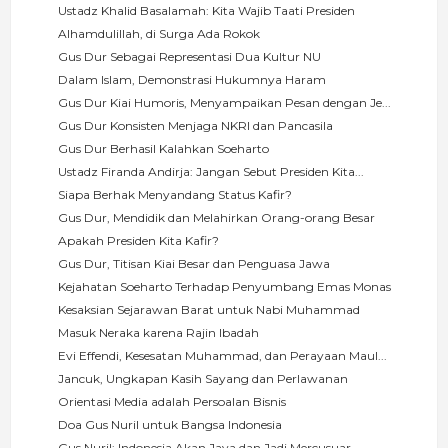
Ustadz Khalid Basalamah: Kita Wajib Taati Presiden
Alhamdulillah, di Surga Ada Rokok
Gus Dur Sebagai Representasi Dua Kultur NU
Dalam Islam, Demonstrasi Hukumnya Haram
Gus Dur Kiai Humoris, Menyampaikan Pesan dengan Je...
Gus Dur Konsisten Menjaga NKRI dan Pancasila
Gus Dur Berhasil Kalahkan Soeharto
Ustadz Firanda Andirja: Jangan Sebut Presiden Kita...
Siapa Berhak Menyandang Status Kafir?
Gus Dur, Mendidik dan Melahirkan Orang-orang Besar
Apakah Presiden Kita Kafir?
Gus Dur, Titisan Kiai Besar dan Penguasa Jawa
Kejahatan Soeharto Terhadap Penyumbang Emas Monas
Kesaksian Sejarawan Barat untuk Nabi Muhammad
Masuk Neraka karena Rajin Ibadah
Evi Effendi, Kesesatan Muhammad, dan Perayaan Maul...
Jancuk, Ungkapan Kasih Sayang dan Perlawanan
Orientasi Media adalah Persoalan Bisnis
Doa Gus Nuril untuk Bangsa Indonesia
Gus Nuril: Indonesia Akan Jaya dan Jadi Mercusuar ...