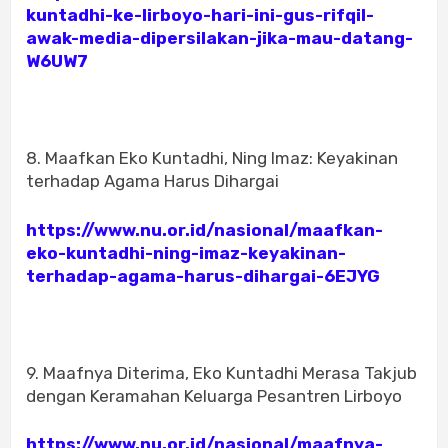
kuntadhi-ke-lirboyo-hari-ini-gus-rifqil-
awak-media-dipersilakan-jika-mau-datang-
W6UW7
8. Maafkan Eko Kuntadhi, Ning Imaz: Keyakinan
terhadap Agama Harus Dihargai
https://www.nu.or.id/nasional/maafkan-
eko-kuntadhi-ning-imaz-keyakinan-
terhadap-agama-harus-dihargai-6EJYG
9. Maafnya Diterima, Eko Kuntadhi Merasa Takjub
dengan Keramahan Keluarga Pesantren Lirboyo
https://www.nu.or.id/nasional/maafnya-