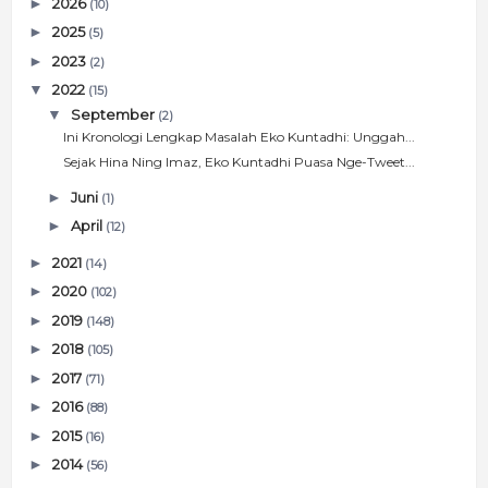
►
2026
(10)
►
2025
(5)
►
2023
(2)
▼
2022
(15)
▼
September
(2)
Ini Kronologi Lengkap Masalah Eko Kuntadhi: Unggah...
Sejak Hina Ning Imaz, Eko Kuntadhi Puasa Nge-Tweet...
►
Juni
(1)
►
April
(12)
►
2021
(14)
►
2020
(102)
►
2019
(148)
►
2018
(105)
►
2017
(71)
►
2016
(88)
►
2015
(16)
►
2014
(56)