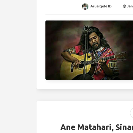
Aruelgete ID
Jan
Ane Matahari, Sina