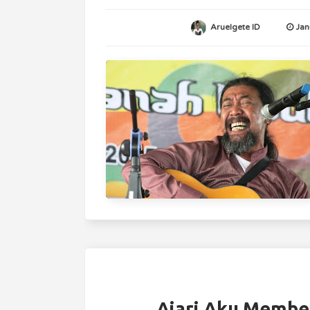
Aruelgete ID
Jan
Ajari Aku Membe