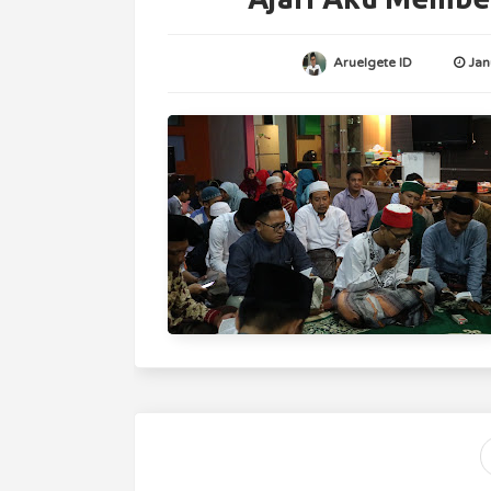
Aruelgete ID
Jan