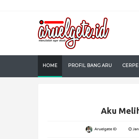
HOME
PROFIL BANG ARU
CERPE
Aku Melih
Aruelgete ID
Jan