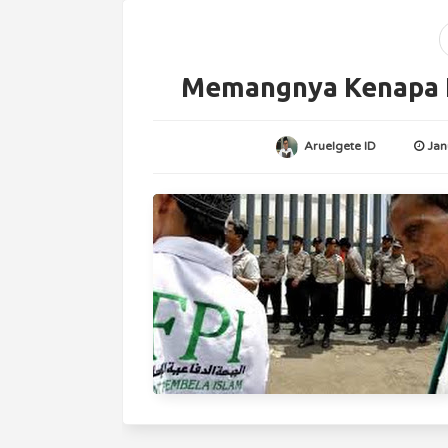
Memangnya Kenapa K
Aruelgete ID
Jan