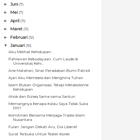
►
Juni
(7)
►
Mei
(7)
►
April
(11)
►
Maret
(11)
►
Februari
(12)
▼
Januari
(10)
Aku Melihat Kehidupan...
Pahlawan Kebudayaan, Cum Laude di
Universitas Kehi...
Ane Matahari, Sinar Peradaban Bumi Patriot
Ajari Aku Membela dan Menghina Tuhan
Islam Bukan Organisasi, Tetapi Metabolisme
Kehidupan
Ahok dan Rizieq Sama-sama Santun
Memangnya Kenapa Kalau Saya Tidak Suka
FPI?
Komitmen Bersama Menjaga Tradisi Islam
Nusantara
Fulan: Jangan Dekati Aru, Dia Liberal!
Surat Terbuka Untuk Teater Korek