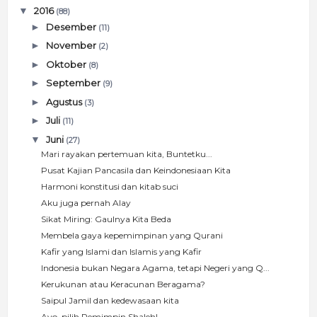
▼
2016
(88)
►
Desember
(11)
►
November
(2)
►
Oktober
(8)
►
September
(9)
►
Agustus
(3)
►
Juli
(11)
▼
Juni
(27)
Mari rayakan pertemuan kita, Buntetku...
Pusat Kajian Pancasila dan Keindonesiaan Kita
Harmoni konstitusi dan kitab suci
Aku juga pernah Alay
Sikat Miring: Gaulnya Kita Beda
Membela gaya kepemimpinan yang Qurani
Kafir yang Islami dan Islamis yang Kafir
Indonesia bukan Negara Agama, tetapi Negeri yang Q...
Kerukunan atau Keracunan Beragama?
Saipul Jamil dan kedewasaan kita
Ayo, pilih Pemimpin Shaleh!