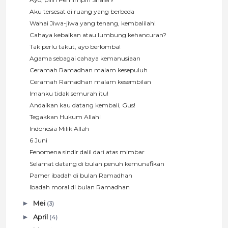
Aku tersesat di ruang yang berbeda
Wahai Jiwa-jiwa yang tenang, kembalilah!
Cahaya kebaikan atau lumbung kehancuran?
Tak perlu takut, ayo berlomba!
Agama sebagai cahaya kemanusiaan
Ceramah Ramadhan malam kesepuluh
Ceramah Ramadhan malam kesembilan
Imanku tidak semurah itu!
Andaikan kau datang kembali, Gus!
Tegakkan Hukum Allah!
Indonesia Milik Allah
6 Juni
Fenomena sindir dalil dari atas mimbar
Selamat datang di bulan penuh kemunafikan
Pamer ibadah di bulan Ramadhan
Ibadah moral di bulan Ramadhan
►
Mei
(3)
►
April
(4)