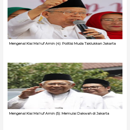
Mengenal Kiai Ma'ruf Amin (4): Politisi Muda Taklukkan Jakarta
Mengenal Kiai Ma'ruf Amin (5): Memulai Dakwah di Jakarta