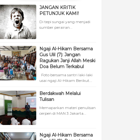
JANGAN KRITIK
PETUNJUK KAMI!
Di tepi sungai yang menjadi
sumber perairan...
Ngaji Al-Hikam Bersama
Gus Ulil (7): Jangan
Ragukan Janji Allah Meski
Doa Belum Terkabul
Foto bersama santri laki-laki
usai ngaji Al-Hikam Berikut...
Berdakwah Melalui
Tulisan
Memaparkan materi penulisan
cerpen di MAN 3 Jakarta...
Ngaji Al-Hikam Bersama