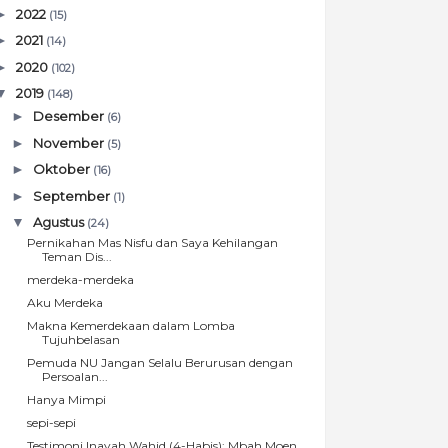
►
2022
(15)
►
2021
(14)
►
2020
(102)
▼
2019
(148)
►
Desember
(6)
►
November
(5)
►
Oktober
(16)
►
September
(1)
▼
Agustus
(24)
Pernikahan Mas Nisfu dan Saya Kehilangan
Teman Dis...
merdeka-merdeka
Aku Merdeka
Makna Kemerdekaan dalam Lomba
Tujuhbelasan
Pemuda NU Jangan Selalu Berurusan dengan
Persoalan...
Hanya Mimpi
sepi-sepi
Testimoni Inayah Wahid (4-Habis): Mbah Moen