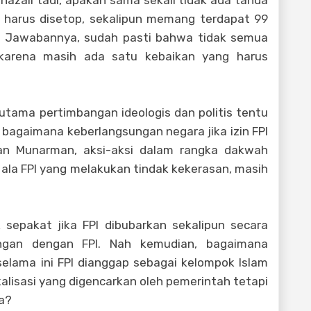
hazali tadi, apakah sama sekali tidak ada tanda
 harus disetop, sekalipun memang terdapat 99
a? Jawabannya, sudah pasti bahwa tidak semua
, karena masih ada satu kebaikan yang harus
rutama pertimbangan ideologis dan politis tentu
i bagaimana keberlangsungan negara jika izin FPI
kan Munarman, aksi-aksi dalam rangka dakwah
 ala FPI yang melakukan tindak kekerasan, masih
ak sepakat jika FPI dibubarkan sekalipun secara
rangan dengan FPI. Nah kemudian, bagaimana
elama ini FPI dianggap sebagai kelompok Islam
alisasi yang digencarkan oleh pemerintah tetapi
ya?