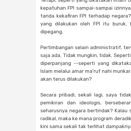
Tetapi, seperti yang dikatakan Imam G
kepatuhan FPI sampai-sampai izinnya
tanda kekafiran FPI terhadap negar
yang dilakukan oleh FPI itu buruk
dipegang.
Pertimbangan selain administratif, te
saja ada. Tidak mungkin, tidak. Sepert
diperpanjang --seperti yang dikata
Islam melalui amar ma'ruf nahi munkar
akan terus dilakukan?
Secara pribadi, sekali lagi, saya tid
pemikiran dan ideologis, bersebe
seharusnya negara bertindak? Kalau s
radikal, maka ke mana program deradik
kini sama sekali tak terlihat dampakn