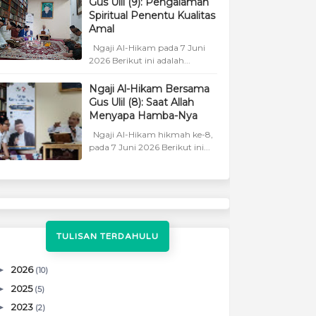
Gus Ulil (9): Pengalaman
Spiritual Penentu Kualitas
Amal
Ngaji Al-Hikam pada 7 Juni
2026 Berikut ini adalah...
Ngaji Al-Hikam Bersama
Gus Ulil (8): Saat Allah
Menyapa Hamba-Nya
Ngaji Al-Hikam hikmah ke-8,
pada 7 Juni 2026 Berikut ini...
TULISAN TERDAHULU
►
2026
(10)
►
2025
(5)
►
2023
(2)