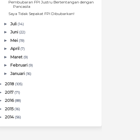
Pembubaran FPI Justru Bertentangan dengan
Pancasila
Saya Tidak Sepakat FPI Dibubarkan!
►
Juli
(14)
►
Juni
(22)
►
Mei
(19)
►
April
(7)
►
Maret
(9)
►
Februari
(9)
►
Januari
(16)
►
2018
(105)
►
2017
(71)
►
2016
(88)
►
2015
(16)
►
2014
(56)