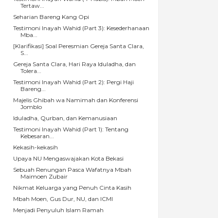
Tertaw...
Seharian Bareng Kang Opi
Testimoni Inayah Wahid (Part 3): Kesederhanaan
Mba...
[Klarifikasi] Soal Peresmian Gereja Santa Clara,
S...
Gereja Santa Clara, Hari Raya Iduladha, dan
Tolera...
Testimoni Inayah Wahid (Part 2): Pergi Haji
Bareng...
Majelis Ghibah wa Namimah dan Konferensi
Jomblo
Iduladha, Qurban, dan Kemanusiaan
Testimoni Inayah Wahid (Part 1): Tentang
Kebesaran...
Kekasih-kekasih
Upaya NU Mengaswajakan Kota Bekasi
Sebuah Renungan Pasca Wafatnya Mbah
Maimoen Zubair
Nikmat Keluarga yang Penuh Cinta Kasih
Mbah Moen, Gus Dur, NU, dan ICMI
Menjadi Penyuluh Islam Ramah