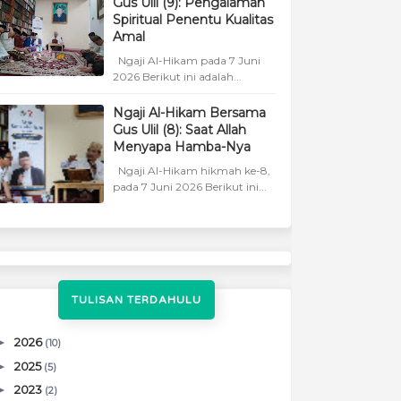
Gus Ulil (9): Pengalaman
Spiritual Penentu Kualitas
Amal
Ngaji Al-Hikam pada 7 Juni
2026 Berikut ini adalah...
Ngaji Al-Hikam Bersama
Gus Ulil (8): Saat Allah
Menyapa Hamba-Nya
Ngaji Al-Hikam hikmah ke-8,
pada 7 Juni 2026 Berikut ini...
TULISAN TERDAHULU
►
2026
(10)
►
2025
(5)
►
2023
(2)