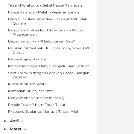
Telaah Moral untuk Bekal Pasca-Ramadan
Puasa Ramadan Melatih Kepemimpinan
Hanya Lakukan Provokasi, Dakwah FPI Tidak
Qur'ani
Pengancam Presiden Jokowi adalah Korban
Propaganda...
Bagaimana Jika FPI Dibubarkan Saja?
Pelukan Cinta Anak TK Lintas Iman, Sinyal FPI
Dibu...
Fatwa Anjing Pak Kiai
Kenapa Prabowo Hanya Menjadi Juara Kedua?
Salat Tarawih dengan Gerakan Cepat? Jangan
Kagetan...
Puasa di Musim Politik
Ramadan Bulan Idealisme
Menyambut Ramadan (5-Habis)
People Power? Kami Tidak Takut!
Prabowo Subianto, Manusia Titisan Allah
►
April
(7)
►
Maret
(9)