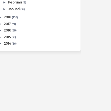
►
Februari
(9)
►
Januari
(16)
►
2018
(105)
►
2017
(71)
►
2016
(88)
►
2015
(16)
►
2014
(56)