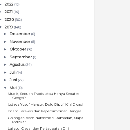
►
2022
(15)
►
2021
(14)
►
2020
(102)
▼
2019
(148)
►
Desember
(6)
►
November
(5)
►
Oktober
(16)
►
September
(1)
►
Agustus
(24)
►
Juli
(14)
►
Juni
(22)
▼
Mei
(19)
Mudik, Sebuah Tradisi atau Hanya Sebatas
Gengsi?
Ustadz Yusuf Mansur, Dulu Dipuji Kini Dicaci
Imam Tarawih dan Kepemimpinan Bangsa
Golongan Islam Narsisme di Ramadan, Siapa
Mereka?
Lailatul Qadar dan Pertaubatan Diri