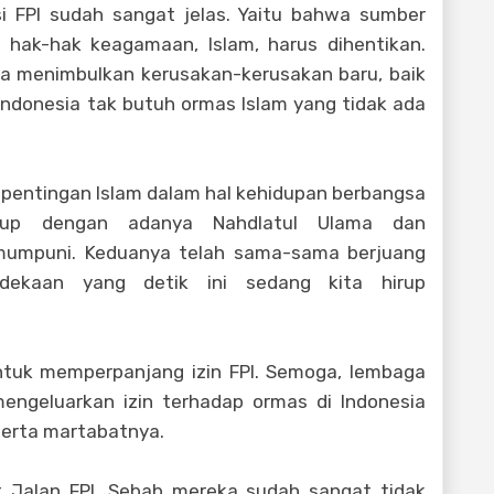
i FPI sudah sangat jelas. Yaitu bahwa sumber
hak-hak keagamaan, Islam, harus dihentikan.
ja menimbulkan kerusakan-kerusakan baru, baik
 Indonesia tak butuh ormas Islam yang tidak ada
epentingan Islam dalam hal kehidupan berbangsa
kup dengan adanya Nahdlatul Ulama dan
umpuni. Keduanya telah sama-sama berjuang
dekaan yang detik ini sedang kita hirup
untuk memperpanjang izin FPI. Semoga, lembaga
ngeluarkan izin terhadap ormas di Indonesia
serta martabatnya.
t Jalan FPI. Sebab mereka sudah sangat tidak