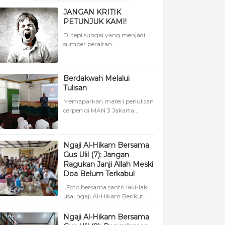
JANGAN KRITIK
PETUNJUK KAMI!
Di tepi sungai yang menjadi
sumber perairan...
Berdakwah Melalui
Tulisan
Memaparkan materi penulisan
cerpen di MAN 3 Jakarta...
Ngaji Al-Hikam Bersama
Gus Ulil (7): Jangan
Ragukan Janji Allah Meski
Doa Belum Terkabul
Foto bersama santri laki-laki
usai ngaji Al-Hikam Berikut...
Ngaji Al-Hikam Bersama