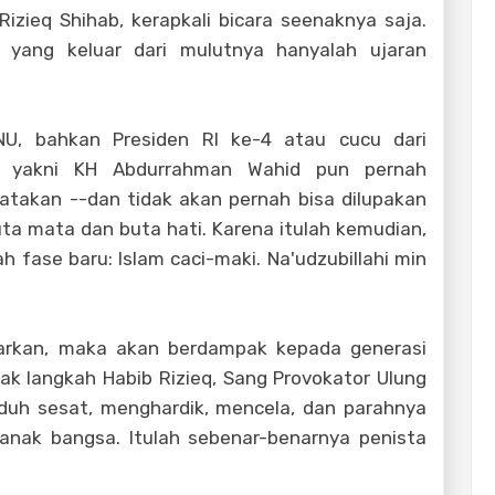
zieq Shihab, kerapkali bicara seenaknya saja.
 yang keluar dari mulutnya hanyalah ujaran
NU, bahkan Presiden RI ke-4 atau cucu dari
i, yakni KH Abdurrahman Wahid pun pernah
atakan --dan tidak akan pernah bisa dilupakan
ta mata dan buta hati. Karena itulah kemudian,
h fase baru: Islam caci-maki. Na'udzubillahi min
biarkan, maka akan berdampak kepada generasi
jak langkah Habib Rizieq, Sang Provokator Ulung
duh sesat, menghardik, mencela, dan parahnya
nak bangsa. Itulah sebenar-benarnya penista