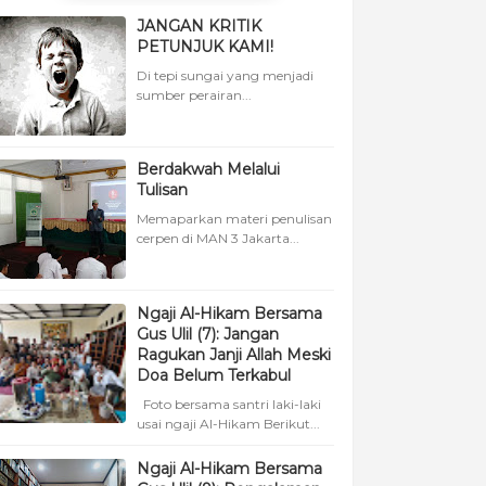
JANGAN KRITIK
PETUNJUK KAMI!
Di tepi sungai yang menjadi
sumber perairan...
Berdakwah Melalui
Tulisan
Memaparkan materi penulisan
cerpen di MAN 3 Jakarta...
Ngaji Al-Hikam Bersama
Gus Ulil (7): Jangan
Ragukan Janji Allah Meski
Doa Belum Terkabul
Foto bersama santri laki-laki
usai ngaji Al-Hikam Berikut...
Ngaji Al-Hikam Bersama