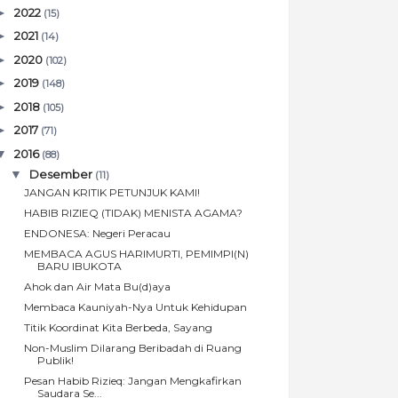
►
2022
(15)
►
2021
(14)
►
2020
(102)
►
2019
(148)
►
2018
(105)
►
2017
(71)
▼
2016
(88)
▼
Desember
(11)
JANGAN KRITIK PETUNJUK KAMI!
HABIB RIZIEQ (TIDAK) MENISTA AGAMA?
ENDONESA: Negeri Peracau
MEMBACA AGUS HARIMURTI, PEMIMPI(N)
BARU IBUKOTA
Ahok dan Air Mata Bu(d)aya
Membaca Kauniyah-Nya Untuk Kehidupan
Titik Koordinat Kita Berbeda, Sayang
Non-Muslim Dilarang Beribadah di Ruang
Publik!
Pesan Habib Rizieq: Jangan Mengkafirkan
Saudara Se...