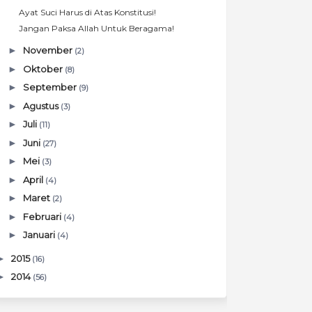
Ayat Suci Harus di Atas Konstitusi!
Jangan Paksa Allah Untuk Beragama!
►
November
(2)
►
Oktober
(8)
►
September
(9)
►
Agustus
(3)
►
Juli
(11)
►
Juni
(27)
►
Mei
(3)
►
April
(4)
►
Maret
(2)
►
Februari
(4)
►
Januari
(4)
►
2015
(16)
►
2014
(56)