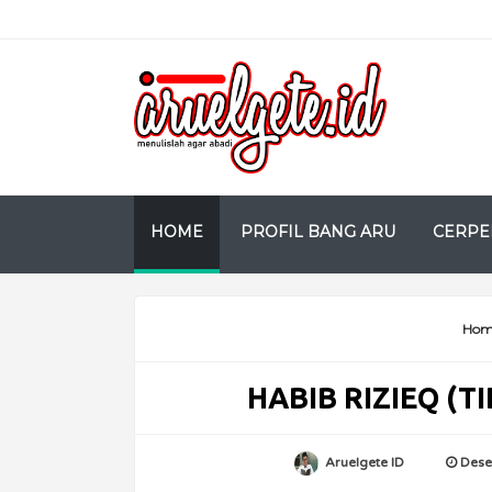
HOME
PROFIL BANG ARU
CERPE
Hom
HABIB RIZIEQ (
Aruelgete ID
Dese