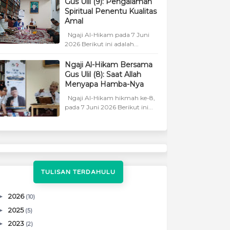
Gus Ulil (9): Pengalaman
Spiritual Penentu Kualitas
Amal
Ngaji Al-Hikam pada 7 Juni
2026 Berikut ini adalah...
Ngaji Al-Hikam Bersama
Gus Ulil (8): Saat Allah
Menyapa Hamba-Nya
Ngaji Al-Hikam hikmah ke-8,
pada 7 Juni 2026 Berikut ini...
TULISAN TERDAHULU
►
2026
(10)
►
2025
(5)
►
2023
(2)