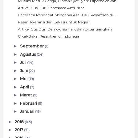
Muslim Masuk Gereja, Ulama Syafi'iyah: Diperbolehkan
Artikel Gus Dur: Gatotkaca Anti-Israel
Beberapa Pendapat Mengenai Asal-Usul Pesantren di ...
Pesan Toleransi dari Bekasi untuk Negeri
Artikel Gus Dur: Demokrasi Haruslah Diperjuangkan
Cikal-Bakal Pesantren di Indonesia
►
September
(1)
►
Agustus
(24)
►
Juli
(14)
►
Juni
(22)
►
Mei
(19)
►
April
(7)
►
Maret
(9)
►
Februari
(9)
►
Januari
(16)
►
2018
(105)
►
2017
(71)
►
2016