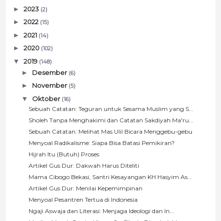
►
2023
(2)
►
2022
(15)
►
2021
(14)
►
2020
(102)
▼
2019
(148)
►
Desember
(6)
►
November
(5)
▼
Oktober
(16)
Sebuah Catatan: Teguran untuk Sesama Muslim yang S...
Sholeh Tanpa Menghakimi dan Catatan Sakdiyah Ma'ru...
Sebuah Catatan: Melihat Mas Ulil Bicara Menggebu-gebu
Menyoal Radikalisme: Siapa Bisa Batasi Pemikiran?
Hijrah Itu (Butuh) Proses
Artikel Gus Dur: Dakwah Harus Diteliti
Mama Cibogo Bekasi, Santri Kesayangan KH Hasyim As...
Artikel Gus Dur: Menilai Kepemimpinan
Menyoal Pesantren Tertua di Indonesia
Ngaji Aswaja dan Literasi: Menjaga Ideologi dan In...