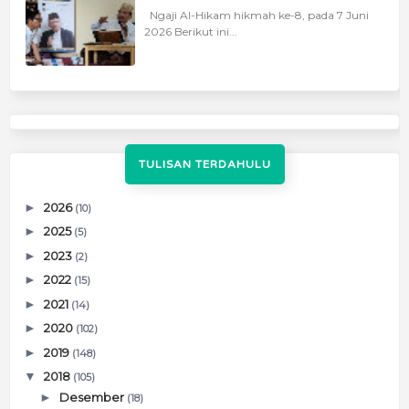
Ngaji Al-Hikam hikmah ke-8, pada 7 Juni
2026 Berikut ini...
TULISAN TERDAHULU
►
2026
(10)
►
2025
(5)
►
2023
(2)
►
2022
(15)
►
2021
(14)
►
2020
(102)
►
2019
(148)
▼
2018
(105)
►
Desember
(18)