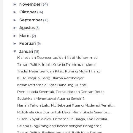
►
November
(34)
►
Oktober
(14)
►
September
(10)
►
Agustus
(3)
►
Maret
(2)
►
Februari
(9)
▼
Januari
(15)
Kiai adalah Representasi dari Nabi Muhammad
Tahun Politik, Inilah Kriteria Pemimpin Islami
Tradisi Pesantren dan Kitab Kuning Mulai Hilang
KH Muhajirin, Sang Ulama Pembelajar
Kesan Pertama di Kota Bandung, Juara!
Pemilukada Serentak, Persaudaraan Rentan Retak
Sudahkah Menertawai Agama Sendiri?
Harlah Tahun Lalu: NU Sebagai Ruang Moderasi Pemik...
Politik ala Gus Dur untuk Bekal Pemilukada Serenta...
Susah Sinyal: Waktu Bersama Keluarga, Tak Bernilai...
Celana Cingkrang dan Kesombongan Beragama
Tahun Politik, Berlindunglah di Balik Kain Sarung