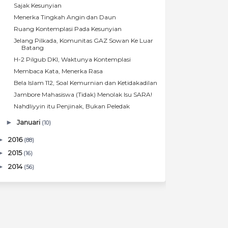
Sajak Kesunyian
Menerka Tingkah Angin dan Daun
Ruang Kontemplasi Pada Kesunyian
Jelang Pilkada, Komunitas GAZ Sowan Ke Luar
Batang
H-2 Pilgub DKI, Waktunya Kontemplasi
Membaca Kata, Menerka Rasa
Bela Islam 112, Soal Kemurnian dan Ketidakadilan
Jambore Mahasiswa (Tidak) Menolak Isu SARA!
Nahdliyyin itu Penjinak, Bukan Peledak
►
Januari
(10)
►
2016
(88)
►
2015
(16)
►
2014
(56)