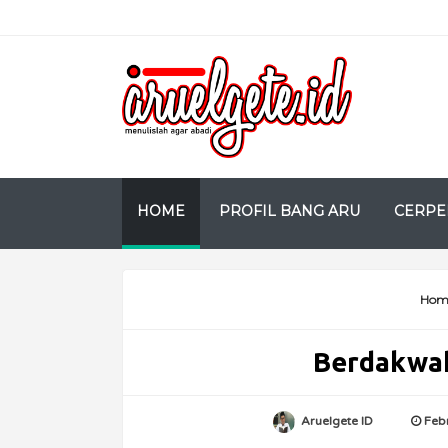
HOME
PROFIL BANG ARU
CERPE
Hom
Berdakwah
Aruelgete ID
Feb