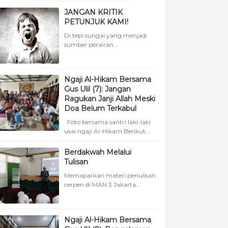
JANGAN KRITIK
PETUNJUK KAMI!
Di tepi sungai yang menjadi
sumber perairan...
Ngaji Al-Hikam Bersama
Gus Ulil (7): Jangan
Ragukan Janji Allah Meski
Doa Belum Terkabul
Foto bersama santri laki-laki
usai ngaji Al-Hikam Berikut...
Berdakwah Melalui
Tulisan
Memaparkan materi penulisan
cerpen di MAN 3 Jakarta...
Ngaji Al-Hikam Bersama