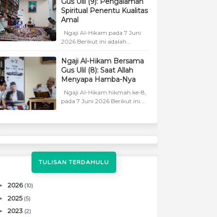
Gus Ulil (9): Pengalaman
Spiritual Penentu Kualitas
Amal
Ngaji Al-Hikam pada 7 Juni
2026 Berikut ini adalah...
Ngaji Al-Hikam Bersama
Gus Ulil (8): Saat Allah
Menyapa Hamba-Nya
Ngaji Al-Hikam hikmah ke-8,
pada 7 Juni 2026 Berikut ini...
TULISAN TERDAHULU
►
2026
(10)
►
2025
(5)
►
2023
(2)