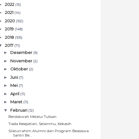
►
2022
(15)
►
2021
(14)
►
2020
(102)
►
2019
(148)
►
2018
(105)
▼
2017
(71)
►
Desember
(9)
►
November
(2)
►
Oktober
(2)
►
Juni
(7)
►
Mei
(7)
►
April
(11)
►
Maret
(11)
▼
Februari
(12)
Berdakwah Melalui Tulisan
Tiada Kesejatian; Selainmu, Kekasih
Silaturrahim Alumni dan Program Beasiswa
Santri Be...