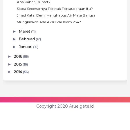
Apa Kabar, Buntet?
Siapa Sebenarnya Peretak Persaudaraan itu?
Jihad Kata, Demi Menghapus Air Mata Bangsa
Mungkinkah Ada Aksi Bela Islam 234?
►
Maret
(11)
►
Februari
(12)
►
Januari
(10)
►
2016
(88)
►
2015
(16)
►
2014
(56)
Copyright 2020 Aruelgete.id