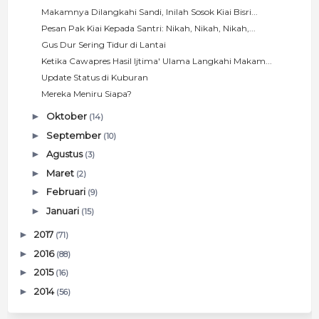
Makamnya Dilangkahi Sandi, Inilah Sosok Kiai Bisri...
Pesan Pak Kiai Kepada Santri: Nikah, Nikah, Nikah,...
Gus Dur Sering Tidur di Lantai
Ketika Cawapres Hasil Ijtima' Ulama Langkahi Makam...
Update Status di Kuburan
Mereka Meniru Siapa?
►
Oktober
(14)
►
September
(10)
►
Agustus
(3)
►
Maret
(2)
►
Februari
(9)
►
Januari
(15)
►
2017
(71)
►
2016
(88)
►
2015
(16)
►
2014
(56)