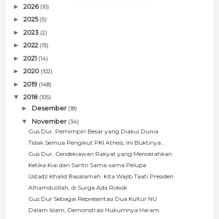
►
2026
(10)
►
2025
(5)
►
2023
(2)
►
2022
(15)
►
2021
(14)
►
2020
(102)
►
2019
(148)
▼
2018
(105)
►
Desember
(18)
▼
November
(34)
Gus Dur, Pemimpin Besar yang Diakui Dunia
Tidak Semua Pengikut PKI Atheis, Ini Buktinya...
Gus Dur, Cendekiawan Rakyat yang Mencerahkan
Ketika Kiai dan Santri Sama-sama Pelupa
Ustadz Khalid Basalamah: Kita Wajib Taati Presiden
Alhamdulillah, di Surga Ada Rokok
Gus Dur Sebagai Representasi Dua Kultur NU
Dalam Islam, Demonstrasi Hukumnya Haram