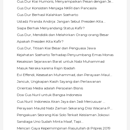
Gus Dur Kiai Humoris, Menyampaikan Pesan dengan Je...
Gus Dur Konsisten Menjaga NKRI dan Pancasila
Gus Dur Berhasil Kalahkan Soeharto
Ustadz Firanda Andirja: Jangan Sebut Presiden Kita...
Siapa Berhak Menyandang Status Kafir?
Gus Dur, Mendidik dan Melahirkan Orang-orang Besar
Apakah Presiden Kita Kafir?
Gus Dur, Titisan Kiai Besar dan Penguasa Jawa
Kejahatan Soeharto Terhadap Penyumbang Emas Monas
Kesaksian Sejarawan Barat untuk Nabi Muhammad
Masuk Neraka karena Rajin Ibadah
Evi Effendi, Kesesatan Muhammad, dan Perayaan Maul...
Jancuk, Ungkapan Kasih Sayang dan Perlawanan
Orientasi Media adalah Persoalan Bisnis
Doa Gus Nuril untuk Bangsa Indonesia
Gus Nuril: Indonesia Akan Jaya dan Jadi Mercusuar ...
Perayaan Maulid Nabi Zaman Sekarang Diisi Wacana P...
Pengakuan Seorang Kiai Solo Terkait Keislaman Jokowi
Sandiaga Uno Sudah Minta Maaf, Tapi...
Mencari Gaya Kepemimpinan Rasulullah di Pilpres 2019