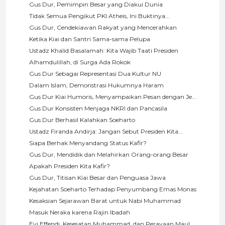
Gus Dur, Pemimpin Besar yang Diakui Dunia
Tidak Semua Pengikut PKI Atheis, Ini Buktinya...
Gus Dur, Cendekiawan Rakyat yang Mencerahkan
Ketika Kiai dan Santri Sama-sama Pelupa
Ustadz Khalid Basalamah: Kita Wajib Taati Presiden
Alhamdulillah, di Surga Ada Rokok
Gus Dur Sebagai Representasi Dua Kultur NU
Dalam Islam, Demonstrasi Hukumnya Haram
Gus Dur Kiai Humoris, Menyampaikan Pesan dengan Je...
Gus Dur Konsisten Menjaga NKRI dan Pancasila
Gus Dur Berhasil Kalahkan Soeharto
Ustadz Firanda Andirja: Jangan Sebut Presiden Kita...
Siapa Berhak Menyandang Status Kafir?
Gus Dur, Mendidik dan Melahirkan Orang-orang Besar
Apakah Presiden Kita Kafir?
Gus Dur, Titisan Kiai Besar dan Penguasa Jawa
Kejahatan Soeharto Terhadap Penyumbang Emas Monas
Kesaksian Sejarawan Barat untuk Nabi Muhammad
Masuk Neraka karena Rajin Ibadah
Evi Effendi, Kesesatan Muhammad, dan Perayaan Maul...