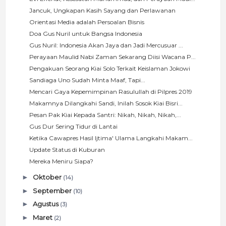
Jancuk, Ungkapan Kasih Sayang dan Perlawanan
Orientasi Media adalah Persoalan Bisnis
Doa Gus Nuril untuk Bangsa Indonesia
Gus Nuril: Indonesia Akan Jaya dan Jadi Mercusuar ...
Perayaan Maulid Nabi Zaman Sekarang Diisi Wacana P...
Pengakuan Seorang Kiai Solo Terkait Keislaman Jokowi
Sandiaga Uno Sudah Minta Maaf, Tapi...
Mencari Gaya Kepemimpinan Rasulullah di Pilpres 2019
Makamnya Dilangkahi Sandi, Inilah Sosok Kiai Bisri...
Pesan Pak Kiai Kepada Santri: Nikah, Nikah, Nikah,...
Gus Dur Sering Tidur di Lantai
Ketika Cawapres Hasil Ijtima' Ulama Langkahi Makam...
Update Status di Kuburan
Mereka Meniru Siapa?
►
Oktober
(14)
►
September
(10)
►
Agustus
(3)
►
Maret
(2)