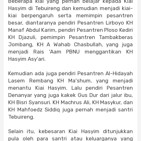
Beberapa kiai yang pernah belajar kepada Kiai
Hasyim di Tebuireng dan kemudian menjadi kiai-
kiai berpengaruh serta memimpin pesantren
besar, diantaranya pendiri Pesantren Lirboyo KH
Manaf Abdul Karim, pendiri Pesantren Ploso Kediri
KH Djazuli, pemimpin Pesantren Tambakberas
Jombang, KH A Wahab Chasbullah, yang juga
menjadi Rais 'Aam PBNU menggantikan KH
Hasyim Asy'ari.
Kemudian ada juga pendiri Pesantren Al-Hidayah
Lasem Rembang KH Ma'shum, yang menjadi
menantu Kiai Hasyim. Lalu pendiri Pesantren
Denanyar yang juga kakek Gus Dur dari jalur ibu,
KH Bisri Syansuri. KH Machrus Ali, KH Masykur, dan
KH Mahfoedz Siddiq juga pernah menjadi santri
Tebuireng.
Selain itu, kebesaran Kiai Hasyim ditunjukkan
pula oleh para santri atau keluarganya yang