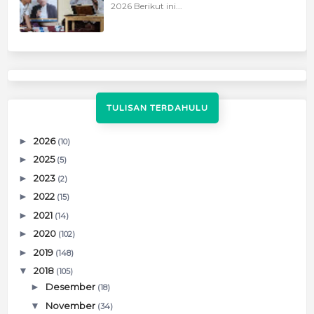
2026 Berikut ini...
TULISAN TERDAHULU
►
2026
(10)
►
2025
(5)
►
2023
(2)
►
2022
(15)
►
2021
(14)
►
2020
(102)
►
2019
(148)
▼
2018
(105)
►
Desember
(18)
▼
November
(34)