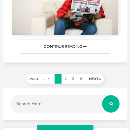
CONTINUE READING
PAGE 1 OF 91
1
2
3
91
NEXT »