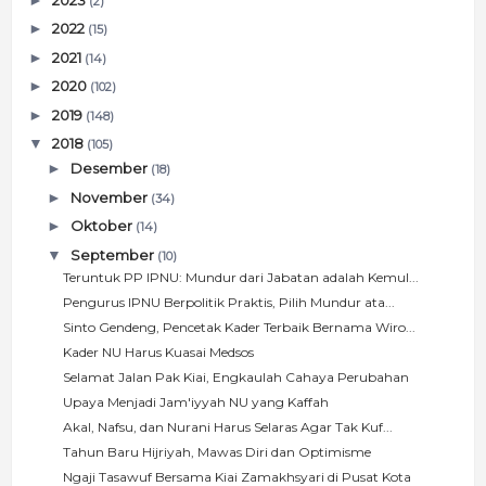
(2)
►
2022
(15)
►
2021
(14)
►
2020
(102)
►
2019
(148)
▼
2018
(105)
►
Desember
(18)
►
November
(34)
►
Oktober
(14)
▼
September
(10)
Teruntuk PP IPNU: Mundur dari Jabatan adalah Kemul...
Pengurus IPNU Berpolitik Praktis, Pilih Mundur ata...
Sinto Gendeng, Pencetak Kader Terbaik Bernama Wiro...
Kader NU Harus Kuasai Medsos
Selamat Jalan Pak Kiai, Engkaulah Cahaya Perubahan
Upaya Menjadi Jam'iyyah NU yang Kaffah
Akal, Nafsu, dan Nurani Harus Selaras Agar Tak Kuf...
Tahun Baru Hijriyah, Mawas Diri dan Optimisme
Ngaji Tasawuf Bersama Kiai Zamakhsyari di Pusat Kota