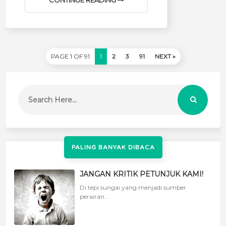
CONTINUE READING
PAGE 1 OF 91
1
2
3
91
NEXT »
PALING BANYAK DIBACA
JANGAN KRITIK PETUNJUK KAMI!
Di tepi sungai yang menjadi sumber
perairan...