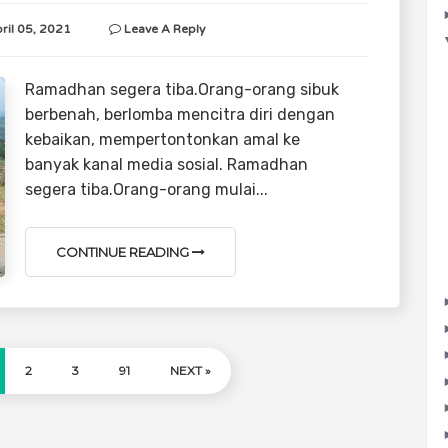
ril 05, 2021
Leave A Reply
Ramadhan segera tiba.Orang-orang sibuk
berbenah, berlomba mencitra diri dengan
kebaikan, mempertontonkan amal ke
banyak kanal media sosial. Ramadhan
segera tiba.Orang-orang mulai...
CONTINUE READING
2
3
91
NEXT »