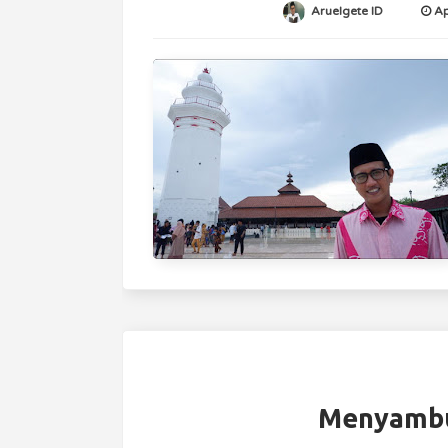
Aruelgete ID
Ap
Menyambu