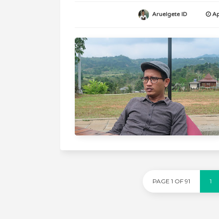
Aruelgete ID
Ap
PAGE 1 OF 91
1