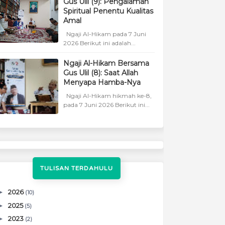
Gus Ulil (9): Pengalaman
Spiritual Penentu Kualitas
Amal
Ngaji Al-Hikam pada 7 Juni
2026 Berikut ini adalah...
Ngaji Al-Hikam Bersama
Gus Ulil (8): Saat Allah
Menyapa Hamba-Nya
Ngaji Al-Hikam hikmah ke-8,
pada 7 Juni 2026 Berikut ini...
TULISAN TERDAHULU
►
2026
(10)
►
2025
(5)
►
2023
(2)