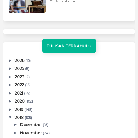
2026 Berikut ini...
TULISAN TERDAHULU
►
2026
(10)
►
2025
(5)
►
2023
(2)
►
2022
(15)
►
2021
(14)
►
2020
(102)
►
2019
(148)
▼
2018
(105)
►
Desember
(18)
►
November
(34)