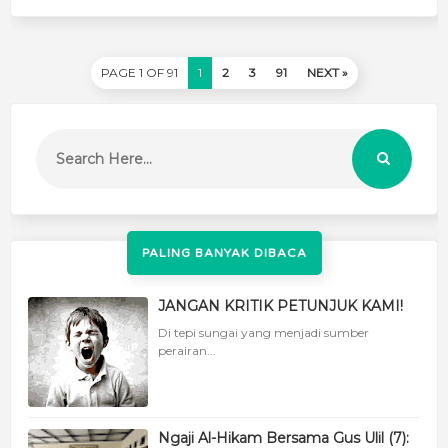
PAGE 1 OF 91
1
2
3
91
NEXT »
PALING BANYAK DIBACA
JANGAN KRITIK PETUNJUK KAMI!
Di tepi sungai yang menjadi sumber
perairan...
Ngaji Al-Hikam Bersama Gus Ulil (7):