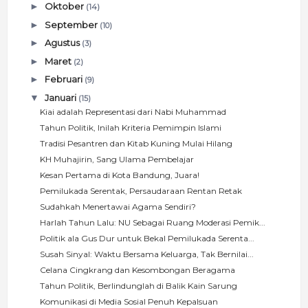
►
Oktober
(14)
►
September
(10)
►
Agustus
(3)
►
Maret
(2)
►
Februari
(9)
▼
Januari
(15)
Kiai adalah Representasi dari Nabi Muhammad
Tahun Politik, Inilah Kriteria Pemimpin Islami
Tradisi Pesantren dan Kitab Kuning Mulai Hilang
KH Muhajirin, Sang Ulama Pembelajar
Kesan Pertama di Kota Bandung, Juara!
Pemilukada Serentak, Persaudaraan Rentan Retak
Sudahkah Menertawai Agama Sendiri?
Harlah Tahun Lalu: NU Sebagai Ruang Moderasi Pemik...
Politik ala Gus Dur untuk Bekal Pemilukada Serenta...
Susah Sinyal: Waktu Bersama Keluarga, Tak Bernilai...
Celana Cingkrang dan Kesombongan Beragama
Tahun Politik, Berlindunglah di Balik Kain Sarung
Komunikasi di Media Sosial Penuh Kepalsuan