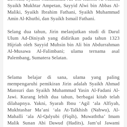
Syaikh Mukhtar Ampetan, Sayyid Alwi bin Abbas Al-
Maliki, Syaikh Ibrahim Fathani, Syaikh Muhammad
Amin Al-Khutbi, dan Syaikh Ismail Fathani.
Selang dua tahun, Jirin melanjutkan studi di Darul
Ulum Ad-Diniyah yang didirikan pada tahun 1323
Hijriah oleh Sayyid Muhsin bin Ali bin Abdurrahman
Al-Musawa Al-Falimbani; ulama ternama asal
Palembang, Sumatera Selatan.
Selama belajar di sana, ulama yang paling
mempengaruhi pemikiran Jirin adalah Syaikh Ahmad
Mansuri dan Syaikh Muhammad Yasin Al-Fadani Al-
Jawi. Kurang lebih dua tahun, berbagai kitab telah
dilahapnya. Yakni, Syarah Ibnu ‘Agil ‘ala Alfiyah,
Mukhtashar Ma’ani ‘ala At-Talkhish (Nahwu), Al-
Mahalli ‘ala Al-Qalyubi (Fiqih), Muwaththa’ Imam
Malik Sunan Abi Dawud (Hadits), Jam’ul Jawami