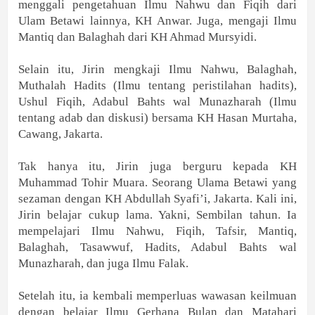
menggali pengetahuan Ilmu Nahwu dan Fiqih dari
Ulam Betawi lainnya, KH Anwar. Juga,
mengaji Ilmu
Mantiq dan Balaghah dari KH Ahmad Mursyidi.
Selain itu, Jirin mengkaji Ilmu Nahwu, Balaghah,
Muthalah Hadits (Ilmu tentang peristilahan hadits),
Ushul Fiqih, Adabul Bahts wal Munazharah (Ilmu
tentang adab dan diskusi) bersama KH Hasan Murtaha,
Cawang, Jakarta.
Tak hanya itu, Jirin juga berguru kepada KH
Muhammad Tohir Muara. Seorang Ulama Betawi yang
sezaman dengan KH Abdullah Syafi’i, Jakarta. Kali ini,
Jirin belajar cukup lama. Yakni, Sembilan tahun. Ia
mempelajari Ilmu Nahwu, Fiqih, Tafsir, Mantiq,
Balaghah, Tasawwuf, Hadits, Adabul Bahts wal
Munazharah, dan juga Ilmu Falak.
Setelah itu, ia kembali memperluas wawasan keilmuan
dengan belajar Ilmu Gerhana Bulan dan Matahari