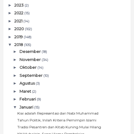
►
2023
(2)
►
2022
(15)
►
2021
(14)
►
2020
(102)
►
2019
(148)
▼
2018
(105)
►
Desember
(18)
►
November
(34)
►
Oktober
(14)
►
September
(10)
►
Agustus
(3)
►
Maret
(2)
►
Februari
(9)
▼
Januari
(15)
Kiai adalah Representasi dari Nabi Muhammad
Tahun Politik, Inilah Kriteria Pemimpin Islami
Tradisi Pesantren dan Kitab Kuning Mulai Hilang
KH Muhajirin, Sang Ulama Pembelajar