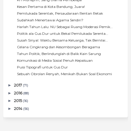
Kesan Pertama di Kota Bandung, Juara!
Pemilukada Serentak, Persaudaraan Rentan Retak
Sudahkah Menertawai Agama Sendiri?
Harlah Tahun Lalu: NU Sebagai Ruang Moderasi Pemik...
Politik ala Gus Dur untuk Bekal Pemilukada Serenta...
Susah Sinyal: Waktu Bersama Keluarga, Tak Bernilai...
Celana Cingkrang dan Kesombongan Beragama
Tahun Politik, Berlindunglah di Balik Kain Sarung
Komunikasi di Media Sosial Penuh Kepalsuan
Puisi Tipografi untuk Gus Dur
Sebuah Obrolan Renyah, Menikah Bukan Soal Ekonomi
►
2017
(71)
►
2016
(88)
►
2015
(16)
►
2014
(56)