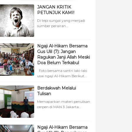
JANGAN KRITIK
PETUNJUK KAMI!
Di tepi sungai yang menjadi
sumber perairan...
Ngaji Al-Hikam Bersama
Gus Ulil (7): Jangan
Ragukan Janji Allah Meski
Doa Belum Terkabul
Foto bersama santri laki-laki
usai ngaji Al-Hikam Berikut...
Berdakwah Melalui
Tulisan
Memaparkan materi penulisan
cerpen di MAN 3 Jakarta...
Ngaji Al-Hikam Bersama