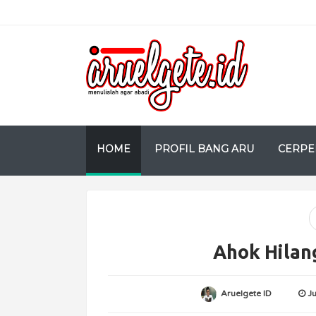
HOME
PROFIL BANG ARU
CERPE
Ahok Hilan
Aruelgete ID
J