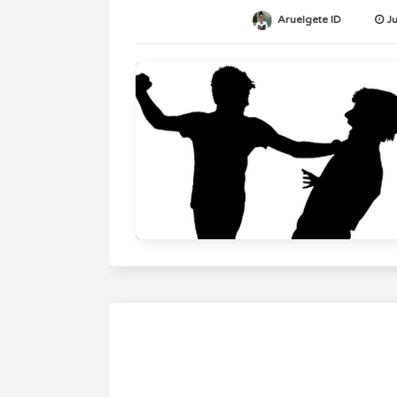
Aruelgete ID
J