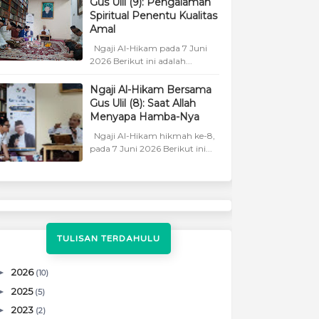
Gus Ulil (9): Pengalaman
Spiritual Penentu Kualitas
Amal
Ngaji Al-Hikam pada 7 Juni
2026 Berikut ini adalah...
Ngaji Al-Hikam Bersama
Gus Ulil (8): Saat Allah
Menyapa Hamba-Nya
Ngaji Al-Hikam hikmah ke-8,
pada 7 Juni 2026 Berikut ini...
TULISAN TERDAHULU
►
2026
(10)
►
2025
(5)
►
2023
(2)