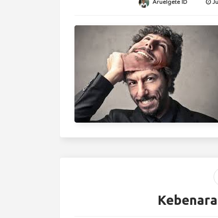
Aruelgete ID
J
Kebenara