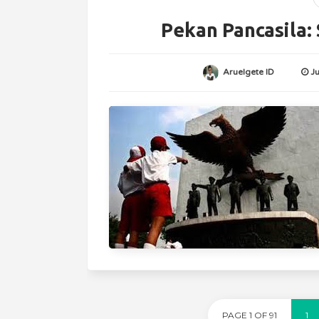
Pekan Pancasila:
Aruelgete ID
J
PAGE 1 OF 91
1