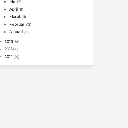
►
Mei
(7)
►
April
(11)
►
Maret
(11)
►
Februari
(12)
►
Januari
(10)
►
2016
(88)
►
2015
(16)
►
2014
(56)