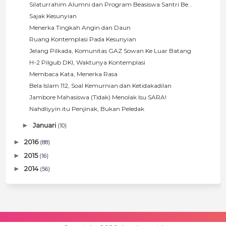
Silaturrahim Alumni dan Program Beasiswa Santri Be...
Sajak Kesunyian
Menerka Tingkah Angin dan Daun
Ruang Kontemplasi Pada Kesunyian
Jelang Pilkada, Komunitas GAZ Sowan Ke Luar Batang
H-2 Pilgub DKI, Waktunya Kontemplasi
Membaca Kata, Menerka Rasa
Bela Islam 112, Soal Kemurnian dan Ketidakadilan
Jambore Mahasiswa (Tidak) Menolak Isu SARA!
Nahdliyyin itu Penjinak, Bukan Peledak
►
Januari
(10)
►
2016
(88)
►
2015
(16)
►
2014
(56)