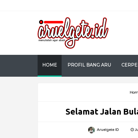
HOME
PROFIL BANG ARU
CERPE
Hom
Selamat Jalan Bu
Aruelgete ID
J