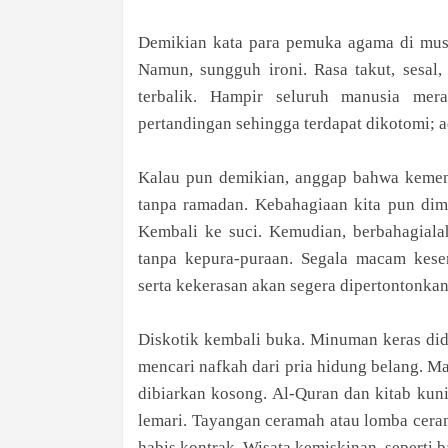
Demikian kata para pemuka agama di musa
Namun, sungguh ironi. Rasa takut, sesal
terbalik. Hampir seluruh manusia mer
pertandingan sehingga terdapat dikotomi; 
Kalau pun demikian, anggap bahwa kemena
tanpa ramadan. Kebahagiaan kita pun dima
Kembali ke suci. Kemudian, berbahagiala
tanpa kepura-puraan. Segala macam kese
serta kekerasan akan segera dipertontonkan
Diskotik kembali buka. Minuman keras didi
mencari nafkah dari pria hidung belang. M
dibiarkan kosong. Al-Quran dan kitab kun
lemari. Tayangan ceramah atau lomba cerama
habis kontrak. Wisata kemiskinan, seperti b