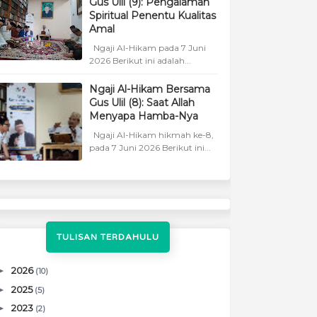
Gus Ulil (9): Pengalaman
Spiritual Penentu Kualitas
Amal
Ngaji Al-Hikam pada 7 Juni
2026 Berikut ini adalah...
Ngaji Al-Hikam Bersama
Gus Ulil (8): Saat Allah
Menyapa Hamba-Nya
Ngaji Al-Hikam hikmah ke-8,
pada 7 Juni 2026 Berikut ini...
TULISAN TERDAHULU
►
2026
(10)
►
2025
(5)
►
2023
(2)