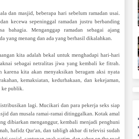
la dan masjid, beberapa hari sebelum ramadan usai.
, dan kecewa sepeninggal ramadan justru berbanding
asa bahagia. Menganggap ramadan sebagai ajang
ada yang menang dan ada yang berhasil dikalahkan.
ngan kita adalah bekal untuk menghadapi hari-hari
knai sebagai netralitas jiwa yang kembali ke fitrah.
h karena kita akan menyaksikan beragam aksi nyata
rakahan, kemaksiatan, kedurhakaan, dan kekejaman,
 ke publik.
stribusikan lagi. Mucikari dan para pekerja seks siap
asjid dan musala ramai-ramai ditinggalkan. Kotak amal
ing dibiarkan menganggur, kembali menjadi penghuni
h, hafidz Qur'an, dan tabligh akbar di televisi sudah
akti sosial, santunan anak yatim, dan sahur on the road