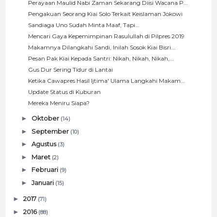
Perayaan Maulid Nabi Zaman Sekarang Diisi Wacana P...
Pengakuan Seorang Kiai Solo Terkait Keislaman Jokowi
Sandiaga Uno Sudah Minta Maaf, Tapi...
Mencari Gaya Kepemimpinan Rasulullah di Pilpres 2019
Makamnya Dilangkahi Sandi, Inilah Sosok Kiai Bisri...
Pesan Pak Kiai Kepada Santri: Nikah, Nikah, Nikah,...
Gus Dur Sering Tidur di Lantai
Ketika Cawapres Hasil Ijtima' Ulama Langkahi Makam...
Update Status di Kuburan
Mereka Meniru Siapa?
►
Oktober
(14)
►
September
(10)
►
Agustus
(3)
►
Maret
(2)
►
Februari
(9)
►
Januari
(15)
►
2017
(71)
►
2016
(88)