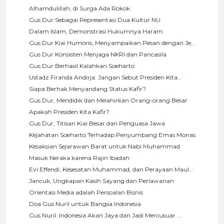
Alhamdulillah, di Surga Ada Rokok
Gus Dur Sebagai Representasi Dua Kultur NU
Dalam Islam, Demonstrasi Hukumnya Haram
Gus Dur Kiai Humoris, Menyampaikan Pesan dengan Je...
Gus Dur Konsisten Menjaga NKRI dan Pancasila
Gus Dur Berhasil Kalahkan Soeharto
Ustadz Firanda Andirja: Jangan Sebut Presiden Kita...
Siapa Berhak Menyandang Status Kafir?
Gus Dur, Mendidik dan Melahirkan Orang-orang Besar
Apakah Presiden Kita Kafir?
Gus Dur, Titisan Kiai Besar dan Penguasa Jawa
Kejahatan Soeharto Terhadap Penyumbang Emas Monas
Kesaksian Sejarawan Barat untuk Nabi Muhammad
Masuk Neraka karena Rajin Ibadah
Evi Effendi, Kesesatan Muhammad, dan Perayaan Maul...
Jancuk, Ungkapan Kasih Sayang dan Perlawanan
Orientasi Media adalah Persoalan Bisnis
Doa Gus Nuril untuk Bangsa Indonesia
Gus Nuril: Indonesia Akan Jaya dan Jadi Mercusuar ...