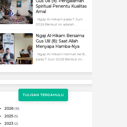
Gus Ulil (9): Pengalaman
Spiritual Penentu Kualitas
Amal
Ngaji Al-Hikam pada 7 Juni
2026 Berikut ini adalah...
Ngaji Al-Hikam Bersama
Gus Ulil (8): Saat Allah
Menyapa Hamba-Nya
Ngaji Al-Hikam hikmah ke-8,
pada 7 Juni 2026 Berikut ini...
TULISAN TERDAHULU
►
2026
(10)
►
2025
(5)
►
2023
(2)