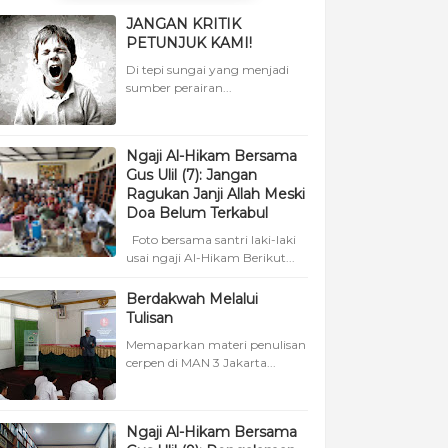
JANGAN KRITIK
PETUNJUK KAMI!
Di tepi sungai yang menjadi
sumber perairan...
Ngaji Al-Hikam Bersama
Gus Ulil (7): Jangan
Ragukan Janji Allah Meski
Doa Belum Terkabul
Foto bersama santri laki-laki
usai ngaji Al-Hikam Berikut...
Berdakwah Melalui
Tulisan
Memaparkan materi penulisan
cerpen di MAN 3 Jakarta...
Ngaji Al-Hikam Bersama