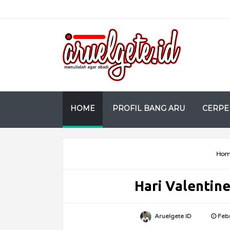
HOME
PROFIL BANG ARU
CERPE
Hom
Hari Valentin
Aruelgete ID
Feb