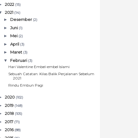
►
2022
(15)
▼
2021
(14)
►
Desember
(2)
►
Juni
(1)
►
Mei
(2)
►
April
(3)
►
Maret
(3)
▼
Februari
(3)
Hari Valentine Embel-embel Islami
Sebuah Catatan: Kilas Balik Perjalanan Sebelum
2021
Rindu Embun Pagi
►
2020
(102)
►
2019
(148)
►
2018
(105)
►
2017
(71)
►
2016
(88)
►
2015