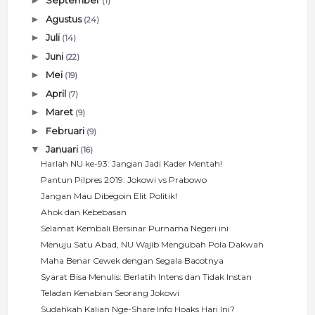
►
September
(1)
►
Agustus
(24)
►
Juli
(14)
►
Juni
(22)
►
Mei
(19)
►
April
(7)
►
Maret
(9)
►
Februari
(9)
▼
Januari
(16)
Harlah NU ke-93: Jangan Jadi Kader Mentah!
Pantun Pilpres 2019: Jokowi vs Prabowo
Jangan Mau Dibegoin Elit Politik!
Ahok dan Kebebasan
Selamat Kembali Bersinar Purnama Negeri ini
Menuju Satu Abad, NU Wajib Mengubah Pola Dakwah
Maha Benar Cewek dengan Segala Bacotnya
Syarat Bisa Menulis: Berlatih Intens dan Tidak Instan
Teladan Kenabian Seorang Jokowi
Sudahkah Kalian Nge-Share Info Hoaks Hari Ini?