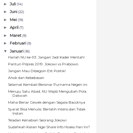
►
Juli
(14)
►
Juni
(22)
►
Mei
(19)
►
April
(7)
►
Maret
(9)
►
Februari
(9)
▼
Januari
(16)
Harlah NU ke-93: Jangan Jadi Kader Mentah!
Pantun Pilpres 2019: Jokowi vs Prabowo
Jangan Mau Dibegoin Elit Politik!
Ahok dan Kebebasan
Selamat Kembali Bersinar Purnama Negeri ini
Menuju Satu Abad, NU Wajib Mengubah Pola
Dakwah
Maha Benar Cewek dengan Segala Bacotnya
Syarat Bisa Menulis: Berlatih Intens dan Tidak
Instan
Teladan Kenabian Seorang Jokowi
Sudahkah Kalian Nge-Share Info Hoaks Hari Ini?