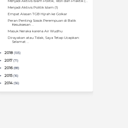
Menjadi Aktivis Islam Politik, Teori dan Praktik (...
Menjadi Aktivis Politik Islam (1)
Empat Alasan TGB Hijrah ke Golkar
Peran Penting Sosok Perempuan di Balik
Kesuksesan ...
Masuk Neraka karena Air Wudhu
Dirayakan atau Tidak, Saya Tetap Ucapkan:
Selamat ...
►
2018
(105)
►
2017
(71)
►
2016
(88)
►
2015
(16)
►
2014
(56)