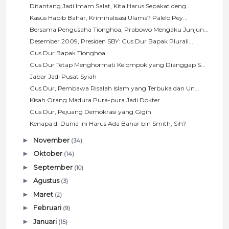
Ditantang Jadi Imam Salat, Kita Harus Sepakat deng...
Kasus Habib Bahar, Kriminalisasi Ulama? Palelo Pey...
Bersama Pengusaha Tionghoa, Prabowo Mengaku Junjun...
Desember 2009, Presiden SBY: Gus Dur Bapak Plurali...
Gus Dur Bapak Tionghoa
Gus Dur Tetap Menghormati Kelompok yang Dianggap S...
Jabar Jadi Pusat Syiah
Gus Dur, Pembawa Risalah Islam yang Terbuka dan Un...
Kisah Orang Madura Pura-pura Jadi Dokter
Gus Dur, Pejuang Demokrasi yang Gigih
Kenapa di Dunia ini Harus Ada Bahar bin Smith, Sih?
►
November
(34)
►
Oktober
(14)
►
September
(10)
►
Agustus
(3)
►
Maret
(2)
►
Februari
(9)
►
Januari
(15)