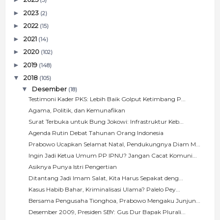
(5)
►
2023
(2)
►
2022
(15)
►
2021
(14)
►
2020
(102)
►
2019
(148)
▼
2018
(105)
▼
Desember
(18)
Testimoni Kader PKS: Lebih Baik Golput Ketimbang P...
Agama, Politik, dan Kemunafikan
Surat Terbuka untuk Bung Jokowi: Infrastruktur Keb...
Agenda Rutin Debat Tahunan Orang Indonesia
Prabowo Ucapkan Selamat Natal, Pendukungnya Diam M...
Ingin Jadi Ketua Umum PP IPNU? Jangan Cacat Komuni...
Asiknya Punya Istri Pengertian
Ditantang Jadi Imam Salat, Kita Harus Sepakat deng...
Kasus Habib Bahar, Kriminalisasi Ulama? Palelo Pey...
Bersama Pengusaha Tionghoa, Prabowo Mengaku Junjun...
Desember 2009, Presiden SBY: Gus Dur Bapak Plurali...