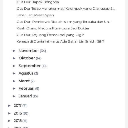
Gus Dur Bapak Tionghoa
Gus Dur Tetap Menghormati Kelompok yang Dianggap S...
Jabar Jadi Pusat Syiah
Gus Dur, Pembawa Risalah Islam yang Terbuka dan Un...
Kisah Orang Madura Pura-pura Jadi Dokter
Gus Dur, Pejuang Demokrasi yang Gigih
Kenapa di Dunia ini Harus Ada Bahar bin Smith, Sih?
►
November
(34)
►
Oktober
(14)
►
September
(10)
►
Agustus
(3)
►
Maret
(2)
►
Februari
(9)
►
Januari
(15)
►
2017
(71)
►
2016
(88)
►
2015
(16)