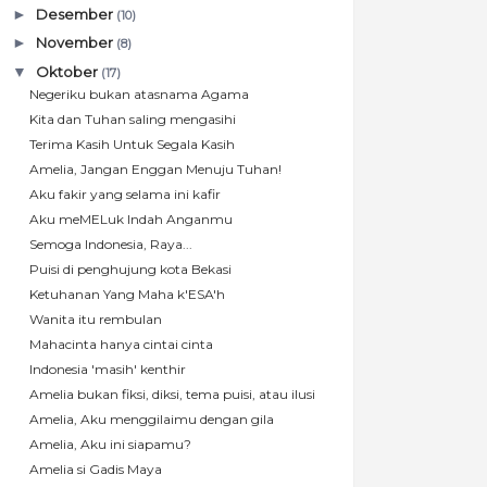
►
Desember
(10)
►
November
(8)
▼
Oktober
(17)
Negeriku bukan atasnama Agama
Kita dan Tuhan saling mengasihi
Terima Kasih Untuk Segala Kasih
Amelia, Jangan Enggan Menuju Tuhan!
Aku fakir yang selama ini kafir
Aku meMELuk Indah Anganmu
Semoga Indonesia, Raya...
Puisi di penghujung kota Bekasi
Ketuhanan Yang Maha k'ESA'h
Wanita itu rembulan
Mahacinta hanya cintai cinta
Indonesia 'masih' kenthir
Amelia bukan fiksi, diksi, tema puisi, atau ilusi
Amelia, Aku menggilaimu dengan gila
Amelia, Aku ini siapamu?
Amelia si Gadis Maya