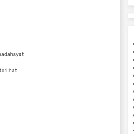
ahadahsyat
erlihat