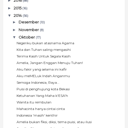
►
2016
(88)
►
2015
(16)
▼
2014
(56)
►
Desember
(10)
►
November
(8)
▼
Oktober
(17)
Negeriku bukan atasnama Agama
Kita dan Tuhan saling mengasihi
Terima Kasih Untuk Segala Kasih
Amelia, Jangan Enggan Menuju Tuhan!
Aku fakir yang selama ini kafir
Aku meMELuk Indah Anganmu
Semoga Indonesia, Raya...
Puisi di penghujung kota Bekasi
Ketuhanan Yang Maha k'ESA'h
Wanita itu rembulan
Mahacinta hanya cintai cinta
Indonesia 'masih' kenthir
Amelia bukan fiksi, diksi, tema puisi, atau ilusi