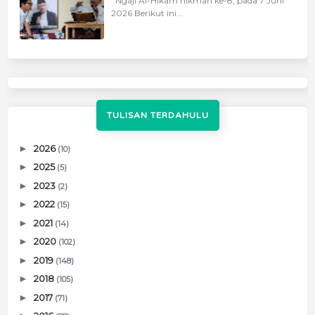
Ngaji Al-Hikam hikmah ke-8, pada 7 Juni
2026 Berikut ini...
TULISAN TERDAHULU
►
2026
(10)
►
2025
(5)
►
2023
(2)
►
2022
(15)
►
2021
(14)
►
2020
(102)
►
2019
(148)
►
2018
(105)
►
2017
(71)