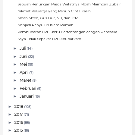
Sebuah Renungan Pasca Wafatnya Mbah Maimoen Zubair
Nikmat Keluarga yang Penuh Cinta Kasih
Mbah Moen, Gus Dur, NU, dan ICMI
Menjadi Penyuluh Islam Ramah
Pembubaran FPI Justru Bertentangan dengan Pancasila
Saya Tidak Sepakat FPI Dibubarkan!
►
Juli
(14)
►
Juni
(22)
►
Mei
(19)
►
April
(7)
►
Maret
(9)
►
Februari
(9)
►
Januari
(16)
►
2018
(105)
►
2017
(71)
►
2016
(88)
►
2015
(16)