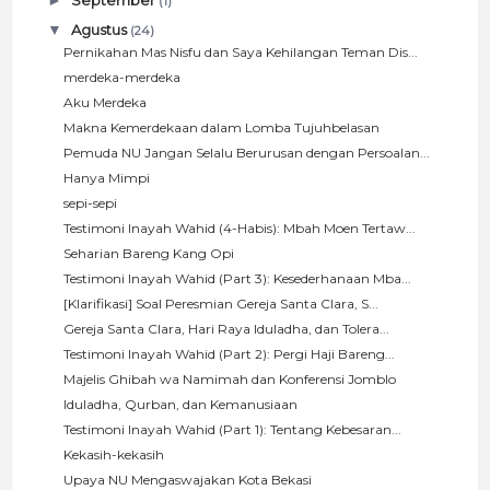
►
September
(1)
▼
Agustus
(24)
Pernikahan Mas Nisfu dan Saya Kehilangan Teman Dis...
merdeka-merdeka
Aku Merdeka
Makna Kemerdekaan dalam Lomba Tujuhbelasan
Pemuda NU Jangan Selalu Berurusan dengan Persoalan...
Hanya Mimpi
sepi-sepi
Testimoni Inayah Wahid (4-Habis): Mbah Moen Tertaw...
Seharian Bareng Kang Opi
Testimoni Inayah Wahid (Part 3): Kesederhanaan Mba...
[Klarifikasi] Soal Peresmian Gereja Santa Clara, S...
Gereja Santa Clara, Hari Raya Iduladha, dan Tolera...
Testimoni Inayah Wahid (Part 2): Pergi Haji Bareng...
Majelis Ghibah wa Namimah dan Konferensi Jomblo
Iduladha, Qurban, dan Kemanusiaan
Testimoni Inayah Wahid (Part 1): Tentang Kebesaran...
Kekasih-kekasih
Upaya NU Mengaswajakan Kota Bekasi