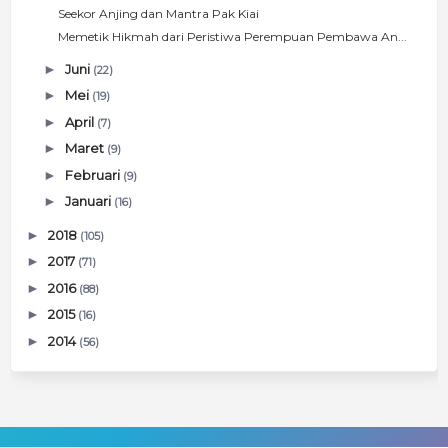
Seekor Anjing dan Mantra Pak Kiai
Memetik Hikmah dari Peristiwa Perempuan Pembawa An...
►
Juni
(22)
►
Mei
(19)
►
April
(7)
►
Maret
(9)
►
Februari
(9)
►
Januari
(16)
►
2018
(105)
►
2017
(71)
►
2016
(88)
►
2015
(16)
►
2014
(56)