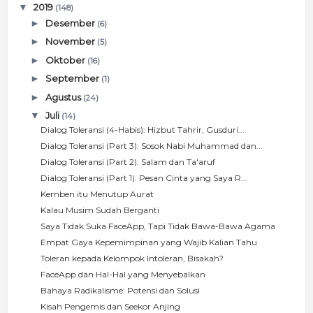
▼
2019
(148)
►
Desember
(6)
►
November
(5)
►
Oktober
(16)
►
September
(1)
►
Agustus
(24)
▼
Juli
(14)
Dialog Toleransi (4-Habis): Hizbut Tahrir, Gusduri...
Dialog Toleransi (Part 3): Sosok Nabi Muhammad dan...
Dialog Toleransi (Part 2): Salam dan Ta'aruf
Dialog Toleransi (Part 1): Pesan Cinta yang Saya R...
Kemben itu Menutup Aurat
Kalau Musim Sudah Berganti
Saya Tidak Suka FaceApp, Tapi Tidak Bawa-Bawa Agama
Empat Gaya Kepemimpinan yang Wajib Kalian Tahu
Toleran kepada Kelompok Intoleran, Bisakah?
FaceApp dan Hal-Hal yang Menyebalkan
Bahaya Radikalisme: Potensi dan Solusi
Kisah Pengemis dan Seekor Anjing