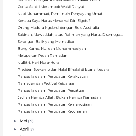
Cerita Santri Merampok Wakil Rakyat
Nabi Muhammad, Pemimpin Penyayang Umat
Kenapa Saya Harus Menamai Diri Elgete?
Orang Madura Ngobrol dengan Bule Australia
Sakinah, Mawaddah, atau Rahmah yang Harus Disemoga...
Serangan Balik yang Mematikan
Bung Karno, NU, dan Muhammadiyah
Melupakan Pesan Ramadan
Idulfitri, Hari Hura-Hura
Presiden Soekarno dan Halal Bihalal di Istana Negara
Pancasila dalam Perbuatan Kerakyatan
Ramadan dan Festival Kejuaraan
Pancasila dalam Perbuatan Persatuan
Jadilah Hamba Allah, Bukan Hamba Ramadan
Pancasila dalam Perbuatan Kemanusiaan
Pancasila dalam Perbuatan Ketuhanan
►
Mei
(19)
►
April
(7)