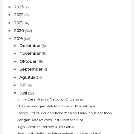
►
2023
(2)
►
2022
(15)
►
2021
(14)
►
2020
(102)
▼
2019
(148)
►
Desember
(6)
►
November
(5)
►
Oktober
(16)
►
September
(1)
►
Agustus
(24)
►
Juli
(14)
▼
Juni
(22)
Lima Cara Praktis Gabung Organisasi
Ngobrol dengan Pak Prabowo di Rumahnya
Deddy Corbuzier dan Keberhasilan Dakwah Islam Indo...
Jangan Ada Rekonsiliasi Diantara Kita
Tiga Pemuda Bertemu Jin Goblok
Benarkah Poligami Diperbolehkan dalam Islam?