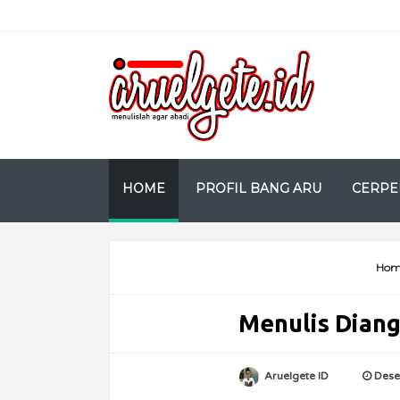
HOME
PROFIL BANG ARU
CERPE
Hom
Menulis Diang
Aruelgete ID
Dese