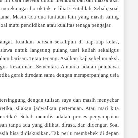
h ini cara mereka untuk membuat barisan massa aksi
mereka agar borok tak terlihat? Entahlah. Sebab, soal
rtama. Masih ada dua tuntutan lain yang masih saling
 soal mutu pendidikan atau kualitas tenaga pengajar.
gat. Kuatkan barisan sekalipun di tiap-tiap kelas,
siswa untuk langsung pulang usai kuliah sekaligus
am barisan. Tetap tenang. Asalkan kaji sebelum aksi.
gus kezaliman. Sementara Amunisi adalah pembawa
 ketika gerak diredam sama dengan memperpanjang usia
 tersinggung dengan tulisan saya dan masih menyebar
etika, silakan jadwalkan pertemuan. Atau mari kita
beretika? Sebab menulis adalah proses penyampaian
an tanpa ada yang dilihat, dirasa, dan didengar. Soal
Masih bisa didiskusikan. Tak perlu membebek di depan