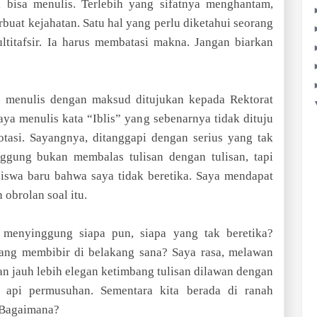
a bisa menulis. Terlebih yang sifatnya menghantam,
uat kejahatan. Satu hal yang perlu diketahui seorang
ultitafsir. Ia harus membatasi makna. Jangan biarkan
.
lu menulis dengan maksud ditujukan kepada Rektorat
aya menulis kata “Iblis” yang sebenarnya tidak dituju
otasi. Sayangnya, ditanggapi dengan serius yang tak
ggung bukan membalas tulisan dengan tulisan, tapi
iswa baru bahwa saya tidak beretika. Saya mendapat
obrolan soal itu.
 menyinggung siapa pun, siapa yang tak beretika?
ang membibir di belakang sana? Saya rasa, melawan
dan jauh lebih elegan ketimbang tulisan dilawan dengan
n api permusuhan. Sementara kita berada di ranah
. Bagaimana?