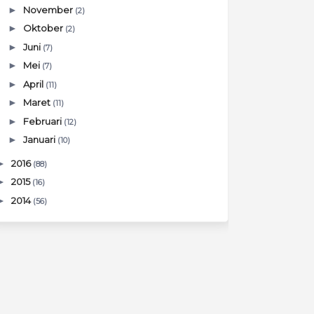
►
November
(2)
►
Oktober
(2)
►
Juni
(7)
►
Mei
(7)
►
April
(11)
►
Maret
(11)
►
Februari
(12)
►
Januari
(10)
►
2016
(88)
►
2015
(16)
►
2014
(56)