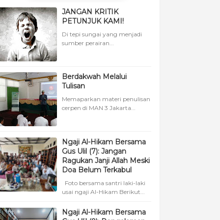
JANGAN KRITIK
PETUNJUK KAMI!
Di tepi sungai yang menjadi
sumber perairan...
Berdakwah Melalui
Tulisan
Memaparkan materi penulisan
cerpen di MAN 3 Jakarta...
Ngaji Al-Hikam Bersama
Gus Ulil (7): Jangan
Ragukan Janji Allah Meski
Doa Belum Terkabul
Foto bersama santri laki-laki
usai ngaji Al-Hikam Berikut...
Ngaji Al-Hikam Bersama