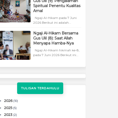
Gus Ulil (9): Pengalaman
Spiritual Penentu Kualitas
Amal
Ngaji Al-Hikam pada 7 Juni
2026 Berikut ini adalah...
Ngaji Al-Hikam Bersama
Gus Ulil (8): Saat Allah
Menyapa Hamba-Nya
Ngaji Al-Hikam hikmah ke-8,
pada 7 Juni 2026 Berikut ini...
TULISAN TERDAHULU
►
2026
(10)
►
2025
(5)
►
2023
(2)