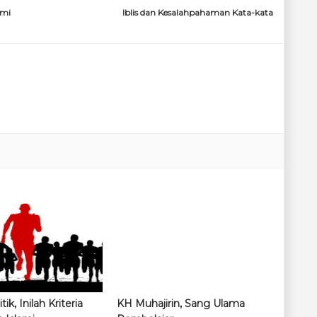
omi
Iblis dan Kesalahpahaman Kata-kata
ik, Inilah Kriteria
KH Muhajirin, Sang Ulama