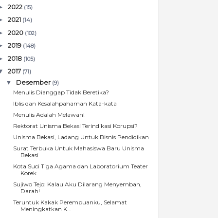
►
2022
(15)
►
2021
(14)
►
2020
(102)
►
2019
(148)
►
2018
(105)
▼
2017
(71)
▼
Desember
(9)
Menulis Dianggap Tidak Beretika?
Iblis dan Kesalahpahaman Kata-kata
Menulis Adalah Melawan!
Rektorat Unisma Bekasi Terindikasi Korupsi?
Unisma Bekasi, Ladang Untuk Bisnis Pendidikan
Surat Terbuka Untuk Mahasiswa Baru Unisma
Bekasi
Kota Suci Tiga Agama dan Laboratorium Teater
Korek
Sujiwo Tejo: Kalau Aku Dilarang Menyembah,
Darah!
Teruntuk Kakak Perempuanku, Selamat
Meningkatkan K...