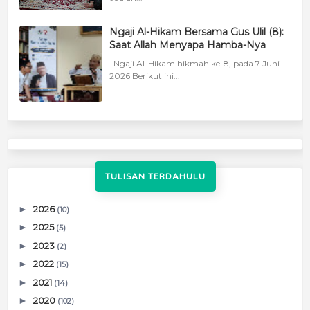
Ngaji Al-Hikam Bersama Gus Ulil (8):
Saat Allah Menyapa Hamba-Nya
Ngaji Al-Hikam hikmah ke-8, pada 7 Juni
2026 Berikut ini...
TULISAN TERDAHULU
►
2026
(10)
►
2025
(5)
►
2023
(2)
►
2022
(15)
►
2021
(14)
►
2020
(102)