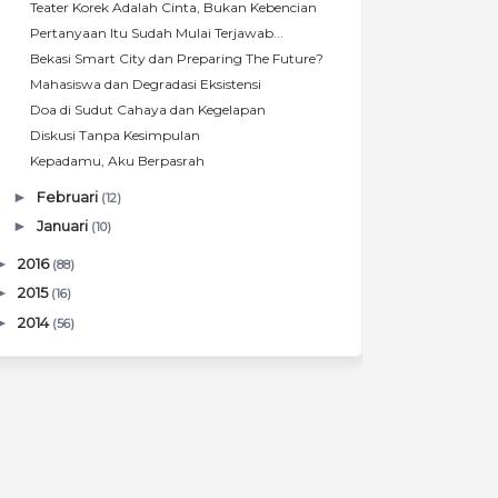
Teater Korek Adalah Cinta, Bukan Kebencian
Pertanyaan Itu Sudah Mulai Terjawab...
Bekasi Smart City dan Preparing The Future?
Mahasiswa dan Degradasi Eksistensi
Doa di Sudut Cahaya dan Kegelapan
Diskusi Tanpa Kesimpulan
Kepadamu, Aku Berpasrah
►
Februari
(12)
►
Januari
(10)
►
2016
(88)
►
2015
(16)
►
2014
(56)