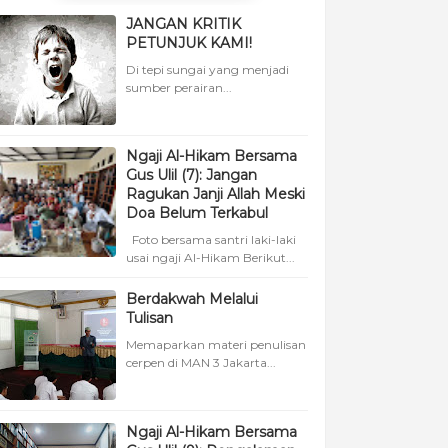
JANGAN KRITIK
PETUNJUK KAMI!
Di tepi sungai yang menjadi
sumber perairan...
Ngaji Al-Hikam Bersama
Gus Ulil (7): Jangan
Ragukan Janji Allah Meski
Doa Belum Terkabul
Foto bersama santri laki-laki
usai ngaji Al-Hikam Berikut...
Berdakwah Melalui
Tulisan
Memaparkan materi penulisan
cerpen di MAN 3 Jakarta...
Ngaji Al-Hikam Bersama