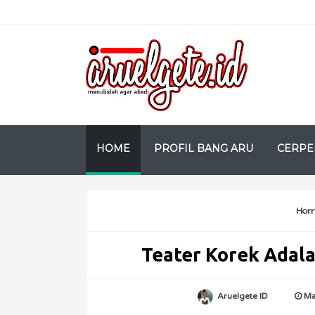
HOME
PROFIL BANG ARU
CERPE
Hom
Teater Korek Adala
Aruelgete ID
Ma