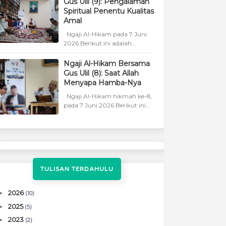
Gus Ulil (9): Pengalaman
Spiritual Penentu Kualitas
Amal
Ngaji Al-Hikam pada 7 Juni
2026 Berikut ini adalah...
Ngaji Al-Hikam Bersama
Gus Ulil (8): Saat Allah
Menyapa Hamba-Nya
Ngaji Al-Hikam hikmah ke-8,
pada 7 Juni 2026 Berikut ini...
TULISAN TERDAHULU
►
2026
(10)
►
2025
(5)
►
2023
(2)