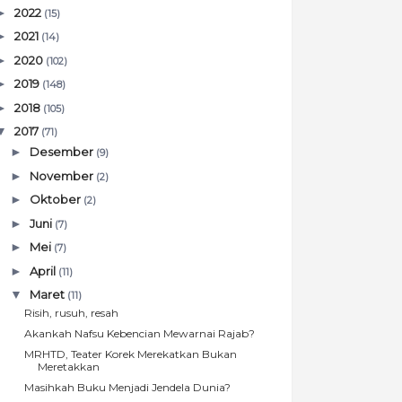
►
2022
(15)
►
2021
(14)
►
2020
(102)
►
2019
(148)
►
2018
(105)
▼
2017
(71)
►
Desember
(9)
►
November
(2)
►
Oktober
(2)
►
Juni
(7)
►
Mei
(7)
►
April
(11)
▼
Maret
(11)
Risih, rusuh, resah
Akankah Nafsu Kebencian Mewarnai Rajab?
MRHTD, Teater Korek Merekatkan Bukan
Meretakkan
Masihkah Buku Menjadi Jendela Dunia?