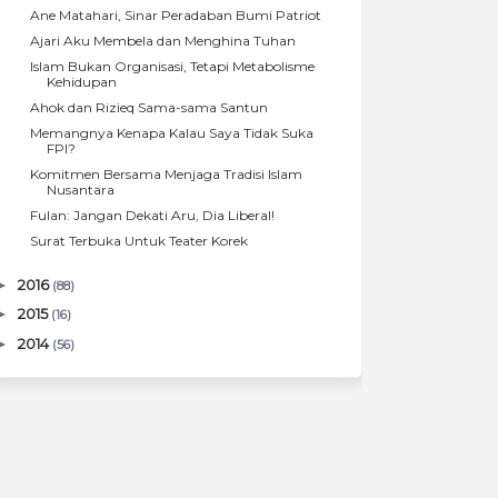
Ane Matahari, Sinar Peradaban Bumi Patriot
Ajari Aku Membela dan Menghina Tuhan
Islam Bukan Organisasi, Tetapi Metabolisme
Kehidupan
Ahok dan Rizieq Sama-sama Santun
Memangnya Kenapa Kalau Saya Tidak Suka
FPI?
Komitmen Bersama Menjaga Tradisi Islam
Nusantara
Fulan: Jangan Dekati Aru, Dia Liberal!
Surat Terbuka Untuk Teater Korek
►
2016
(88)
►
2015
(16)
►
2014
(56)