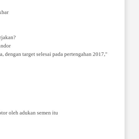
kbar
rjakan?
andor
 dengan target selesai pada pertengahan 2017,"
tor oleh adukan semen itu