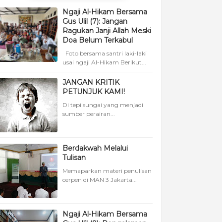
Ngaji Al-Hikam Bersama
Gus Ulil (7): Jangan
Ragukan Janji Allah Meski
Doa Belum Terkabul
Foto bersama santri laki-laki
usai ngaji Al-Hikam Berikut...
JANGAN KRITIK
PETUNJUK KAMI!
Di tepi sungai yang menjadi
sumber perairan...
Berdakwah Melalui
Tulisan
Memaparkan materi penulisan
cerpen di MAN 3 Jakarta...
Ngaji Al-Hikam Bersama