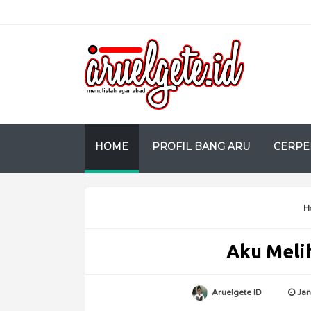
HOME
PROFIL BANG ARU
CERPE
H
Aku Melih
Aruelgete ID
Jan