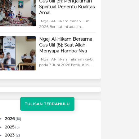
Gus Ulil (9): Pengalaman
Spiritual Penentu Kualitas
Amal
Ngaji Al-Hikam pada 7 Juni
2026 Berikut ini adalah...
Ngaji Al-Hikam Bersama
Gus Ulil (8): Saat Allah
Menyapa Hamba-Nya
Ngaji Al-Hikam hikmah ke-8,
pada 7 Juni 2026 Berikut ini...
TULISAN TERDAHULU
►
2026
(10)
►
2025
(5)
►
2023
(2)