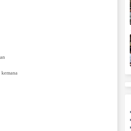
gan
h kemana