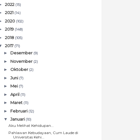
►
2022
(15)
►
2021
(14)
►
2020
(102)
►
2019
(148)
►
2018
(105)
▼
2017
(71)
►
Desember
(9)
►
November
(2)
►
Oktober
(2)
►
Juni
(7)
►
Mei
(7)
►
April
(11)
►
Maret
(11)
►
Februari
(12)
▼
Januari
(10)
Aku Melihat Kehidupan...
Pahlawan Kebudayaan, Cum Laude di
Universitas Kehi...