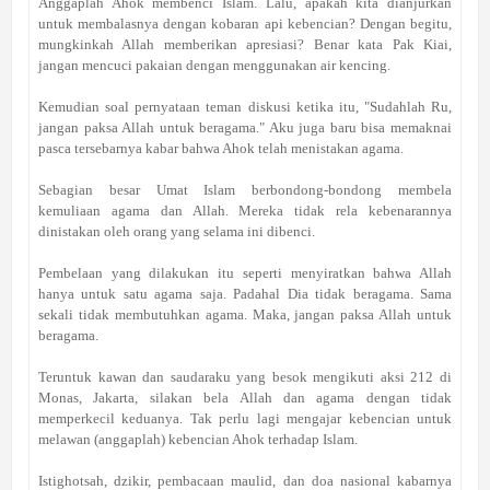
Anggaplah Ahok membenci Islam. Lalu, apakah kita dianjurkan
untuk membalasnya dengan kobaran api kebencian? Dengan begitu,
mungkinkah Allah memberikan apresiasi? Benar kata Pak Kiai,
jangan mencuci pakaian dengan menggunakan air kencing.
Kemudian soal pernyataan teman diskusi ketika itu, "Sudahlah Ru,
jangan paksa Allah untuk beragama." Aku juga baru bisa memaknai
pasca tersebarnya kabar bahwa Ahok telah menistakan agama.
Sebagian besar Umat Islam berbondong-bondong membela
kemuliaan agama dan Allah. Mereka tidak rela kebenarannya
dinistakan oleh orang yang selama ini dibenci.
Pembelaan yang dilakukan itu seperti menyiratkan bahwa Allah
hanya untuk satu agama saja. Padahal Dia tidak beragama. Sama
sekali tidak membutuhkan agama. Maka, jangan paksa Allah untuk
beragama.
Teruntuk kawan dan saudaraku yang besok mengikuti aksi 212 di
Monas, Jakarta, silakan bela Allah dan agama dengan tidak
memperkecil keduanya. Tak perlu lagi mengajar kebencian untuk
melawan (anggaplah) kebencian Ahok terhadap Islam.
Istighotsah, dzikir, pembacaan maulid, dan doa nasional kabarnya