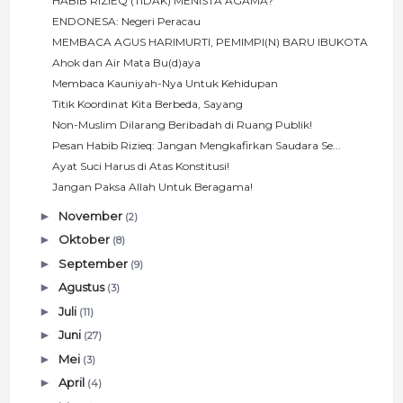
HABIB RIZIEQ (TIDAK) MENISTA AGAMA?
ENDONESA: Negeri Peracau
MEMBACA AGUS HARIMURTI, PEMIMPI(N) BARU IBUKOTA
Ahok dan Air Mata Bu(d)aya
Membaca Kauniyah-Nya Untuk Kehidupan
Titik Koordinat Kita Berbeda, Sayang
Non-Muslim Dilarang Beribadah di Ruang Publik!
Pesan Habib Rizieq: Jangan Mengkafirkan Saudara Se...
Ayat Suci Harus di Atas Konstitusi!
Jangan Paksa Allah Untuk Beragama!
►
November
(2)
►
Oktober
(8)
►
September
(9)
►
Agustus
(3)
►
Juli
(11)
►
Juni
(27)
►
Mei
(3)
►
April
(4)