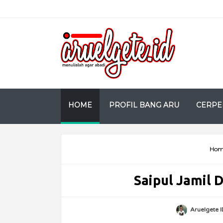
HOME
PROFIL BANG ARU
CERPE
Hom
Saipul Jamil 
Aruelgete I