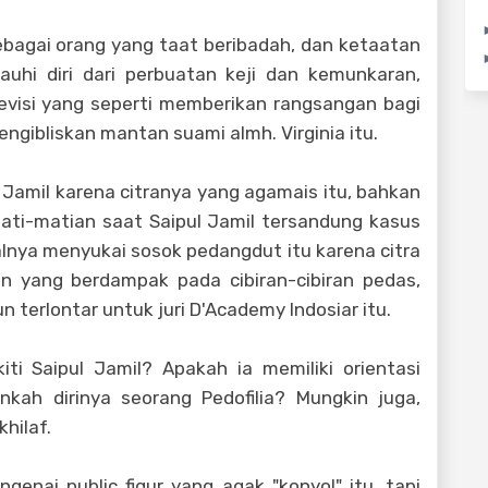
sebagai orang yang taat beribadah, dan ketaatan
uhi diri dari perbuatan keji dan kemunkaran,
visi yang seperti memberikan rangsangan bagi
ibliskan mantan suami almh. Virginia itu.
 Jamil karena citranya yang agamais itu, bahkan
ti-matian saat Saipul Jamil tersandung kasus
nya menyukai sosok pedangdut itu karena citra
n yang berdampak pada cibiran-cibiran pedas,
 terlontar untuk juri D'Academy Indosiar itu.
ti Saipul Jamil? Apakah ia memiliki orientasi
kah dirinya seorang Pedofilia? Mungkin juga,
hilaf.
nai public figur yang agak "konyol" itu, tapi