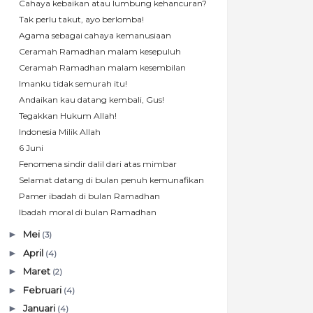
Cahaya kebaikan atau lumbung kehancuran?
Tak perlu takut, ayo berlomba!
Agama sebagai cahaya kemanusiaan
Ceramah Ramadhan malam kesepuluh
Ceramah Ramadhan malam kesembilan
Imanku tidak semurah itu!
Andaikan kau datang kembali, Gus!
Tegakkan Hukum Allah!
Indonesia Milik Allah
6 Juni
Fenomena sindir dalil dari atas mimbar
Selamat datang di bulan penuh kemunafikan
Pamer ibadah di bulan Ramadhan
Ibadah moral di bulan Ramadhan
►
Mei
(3)
►
April
(4)
►
Maret
(2)
►
Februari
(4)
►
Januari
(4)