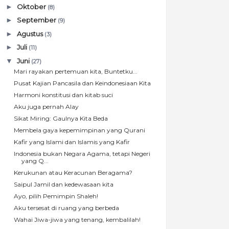
►
Oktober
(8)
►
September
(9)
►
Agustus
(3)
►
Juli
(11)
▼
Juni
(27)
Mari rayakan pertemuan kita, Buntetku...
Pusat Kajian Pancasila dan Keindonesiaan Kita
Harmoni konstitusi dan kitab suci
Aku juga pernah Alay
Sikat Miring: Gaulnya Kita Beda
Membela gaya kepemimpinan yang Qurani
Kafir yang Islami dan Islamis yang Kafir
Indonesia bukan Negara Agama, tetapi Negeri
yang Q...
Kerukunan atau Keracunan Beragama?
Saipul Jamil dan kedewasaan kita
Ayo, pilih Pemimpin Shaleh!
Aku tersesat di ruang yang berbeda
Wahai Jiwa-jiwa yang tenang, kembalilah!