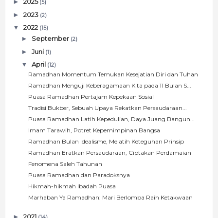
►
2025
(5)
►
2023
(2)
▼
2022
(15)
►
September
(2)
►
Juni
(1)
▼
April
(12)
Ramadhan Momentum Temukan Kesejatian Diri dan Tuhan
Ramadhan Menguji Keberagamaan Kita pada 11 Bulan S...
Puasa Ramadhan Pertajam Kepekaan Sosial
Tradisi Bukber, Sebuah Upaya Rekatkan Persaudaraan...
Puasa Ramadhan Latih Kepedulian, Daya Juang Bangun...
Imam Tarawih, Potret Kepemimpinan Bangsa
Ramadhan Bulan Idealisme, Melatih Keteguhan Prinsip
Ramadhan Eratkan Persaudaraan, Ciptakan Perdamaian
Fenomena Saleh Tahunan
Puasa Ramadhan dan Paradoksnya
Hikmah-hikmah Ibadah Puasa
Marhaban Ya Ramadhan: Mari Berlomba Raih Ketakwaan
►
2021
(14)