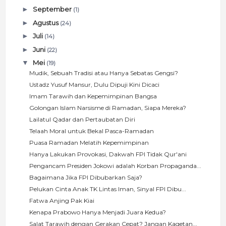
►
September
(1)
►
Agustus
(24)
►
Juli
(14)
►
Juni
(22)
▼
Mei
(19)
Mudik, Sebuah Tradisi atau Hanya Sebatas Gengsi?
Ustadz Yusuf Mansur, Dulu Dipuji Kini Dicaci
Imam Tarawih dan Kepemimpinan Bangsa
Golongan Islam Narsisme di Ramadan, Siapa Mereka?
Lailatul Qadar dan Pertaubatan Diri
Telaah Moral untuk Bekal Pasca-Ramadan
Puasa Ramadan Melatih Kepemimpinan
Hanya Lakukan Provokasi, Dakwah FPI Tidak Qur'ani
Pengancam Presiden Jokowi adalah Korban Propaganda...
Bagaimana Jika FPI Dibubarkan Saja?
Pelukan Cinta Anak TK Lintas Iman, Sinyal FPI Dibu...
Fatwa Anjing Pak Kiai
Kenapa Prabowo Hanya Menjadi Juara Kedua?
Salat Tarawih dengan Gerakan Cepat? Jangan Kagetan...