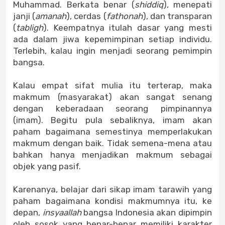
Muhammad. Berkata benar (
shiddiq
), menepati
janji (
amanah
), cerdas (
fathonah
), dan transparan
(
tabligh
). Keempatnya itulah dasar yang mesti
ada dalam jiwa kepemimpinan setiap individu.
Terlebih, kalau ingin menjadi seorang pemimpin
bangsa.
Kalau empat sifat mulia itu terterap, maka
makmum (masyarakat) akan sangat senang
dengan keberadaan seorang pimpinannya
(imam). Begitu pula sebaliknya, imam akan
paham bagaimana semestinya memperlakukan
makmum dengan baik. Tidak semena-mena atau
bahkan hanya menjadikan makmum sebagai
objek yang pasif.
Karenanya, belajar dari sikap imam tarawih yang
paham bagaimana kondisi makmumnya itu, ke
depan,
insyaallah
bangsa Indonesia akan dipimpin
oleh sosok yang benar-benar memiliki karakter