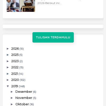
2026 Berikut ini...
TULISAN TERDAHULU
►
2026
(10)
►
2025
(5)
►
2023
(2)
►
2022
(15)
►
2021
(14)
►
2020
(102)
▼
2019
(148)
►
Desember
(6)
►
November
(5)
►
Oktober
(16)