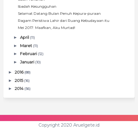
Ibadah Kesungguhan
Selamat Datang Bulan Penuh Kepura-puraan
Ragam Peristiwa Lahir dari Ruang Kebudayaan itu
Mei 2017: Maafkan, Aku Murtad!
►
April
(11)
►
Maret
(11)
►
Februari
(12)
►
Januari
(10)
►
2016
(88)
►
2015
(16)
►
2014
(56)
Copyright 2020 Aruelgete.id